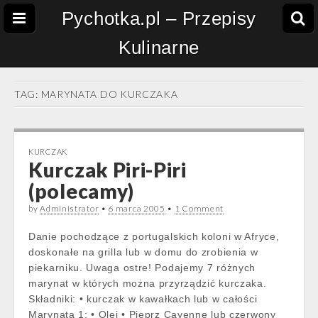
Pychotka.pl – Przepisy
Kulinarne
TAG:
MARYNATA DO KURCZAKA
KURCZAK
Kurczak Piri-Piri
(polecamy)
by
Administrator
•
6 marca 2005
•
1 Comment
Danie pochodzące z portugalskich koloni w Afryce,
doskonałe na grilla lub w domu do zrobienia w
piekarniku. Uwaga ostre! Podajemy 7 różnych
marynat w których można przyrządzić kurczaka.
Składniki: • kurczak w kawałkach lub w całości
Marynata 1: • Olej • Pieprz Cayenne lub czerwony