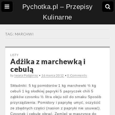
Pychotka.pl – Przepisy
Kulinarne
TAG:
MARCHWI
LISTY
Adżika z marchewką i
cebulą
by
Iwona Podgórna
•
16 marca 2012
•
0 Comments
Składniki: 5 kg pomidorów 1 kg marchewki ½ kg
cebuli 1 kg słodkiej papryki 5 papryczek chili 5
ząbków czosnku ½ litra oleju sól do smaku Sposób
przyrządzenia: Pomidory i paprykę umyć, oczyścić
ze zbędnych części (nasion z papryki nie usuwać).
Czosnek i cebulę obrać. Zemleć w maszynce do