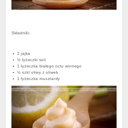
Składniki:
2 jajka
½ łyżeczki soli
1 łyżeczka białego octu winnego
½ szkl oliwy z oliwek
1 łyżeczka musztardy