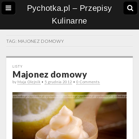
Pychotka.pl – Przepisy
Kulinarne
TAG:
MAJONEZ DOMOWY
LISTY
Majonez domowy
by
Maja Olejnik
•
5 grudnia 2012
•
0 Comments