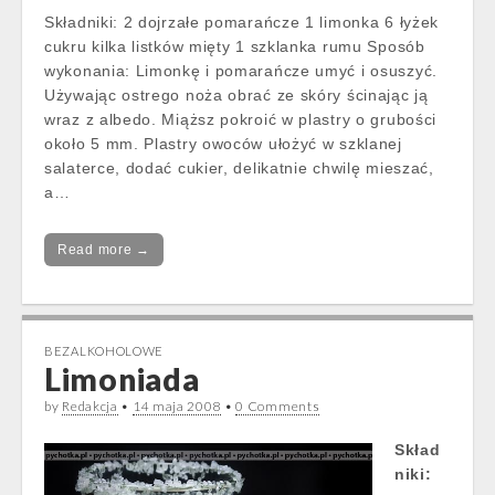
Składniki: 2 dojrzałe pomarańcze 1 limonka 6 łyżek
cukru kilka listków mięty 1 szklanka rumu Sposób
wykonania: Limonkę i pomarańcze umyć i osuszyć.
Używając ostrego noża obrać ze skóry ścinając ją
wraz z albedo. Miąższ pokroić w plastry o grubości
około 5 mm. Plastry owoców ułożyć w szklanej
salaterce, dodać cukier, delikatnie chwilę mieszać,
a…
Read more →
BEZALKOHOLOWE
Limoniada
by
Redakcja
•
14 maja 2008
•
0 Comments
Skład
niki: