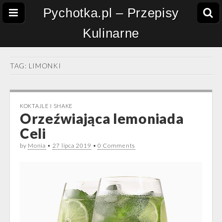
Pychotka.pl – Przepisy
Kulinarne
TAG:
LIMONKI
KOKTAJLE I SHAKE
Orzeźwiająca lemoniada
Celi
by
Monia
•
27 lipca 2019
•
0 Comments