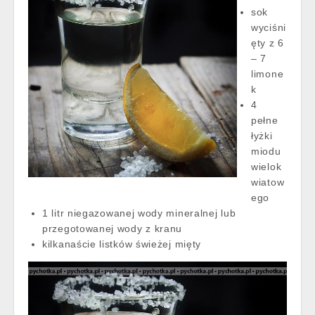
sok
wyciśni
ęty z 6
– 7
limone
k
4
pełne
łyżki
miodu
wielok
wiatow
ego
1 litr niegazowanej wody mineralnej lub
przegotowanej wody z kranu
kilkanaście listków świeżej mięty