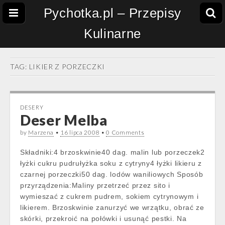
Pychotka.pl – Przepisy
Kulinarne
TAG:
LIKIER Z PORZECZKI
DESERY
Deser Melba
by
Marzena
•
16 lipca 2008
•
0 Comments
Składniki:4 brzoskwinie40 dag. malin lub porzeczek2
łyżki cukru pudrułyżka soku z cytryny4 łyżki likieru z
czarnej porzeczki50 dag. lodów waniliowych Sposób
przyrządzenia:Maliny przetrzeć przez sito i
wymieszać z cukrem pudrem, sokiem cytrynowym i
likierem. Brzoskwinie zanurzyć we wrzątku, obrać ze
skórki, przekroić na połówki i usunąć pestki. Na