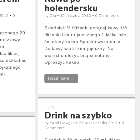
holendersku
 2012
•
0
by
Ola
•
12 stycznia 2012
•
0 Comments
Składniki: ½ filiżanki gorącej kawy 1/3
ajecznego 20
filiżanki likieru jajecznego 1 łyżka bitej
gruszkowy
śmietany kakao Sposób wykonania:
ób
Do kawy wlać likier jajeczny. Na
ć likier,
wierzchu ułożyć bitą śmietanę.
ść dokładnie
Oprószyć kakao.
rójkątnego
ami
Read more →
LISTY
Drink na szybko
by
Karol Gawęda
•
26 października 2011
•
0
Comments