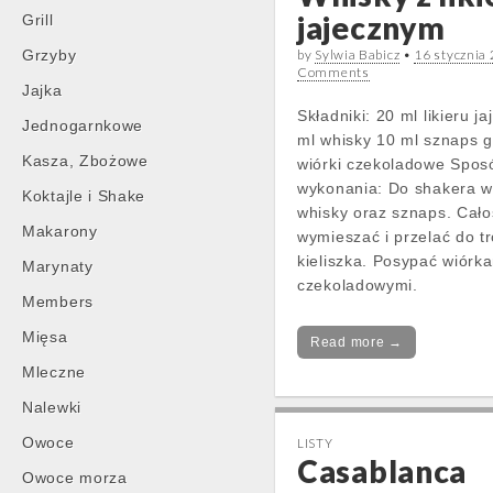
jajecznym
Grill
Grzyby
by
Sylwia Babicz
•
16 stycznia
Comments
Jajka
Składniki: 20 ml likieru j
Jednogarnkowe
ml whisky 10 ml sznaps 
Kasza, Zbożowe
wiórki czekoladowe Spos
wykonania: Do shakera wla
Koktajle i Shake
whisky oraz sznaps. Cało
Makarony
wymieszać i przelać do t
kieliszka. Posypać wiórk
Marynaty
czekoladowymi.
Members
Mięsa
Read more →
Mleczne
Nalewki
Owoce
LISTY
Casablanca
Owoce morza