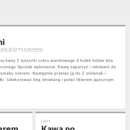
mi
cznia 2012
•
0 Comments
cnej kawy 2 łyżeczki cukru waniliowego 4 kulek lodów bita
ajecznego Sposób wykonania: Kawę zaparzyć i odstawić do
 smaku cukrem. Następnie przelać ją do 2 szklanek i
ki. Udekorować bitą śmietaną i polać likierem jajecznym.
LISTY
ierem
Kawa po