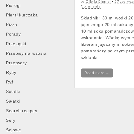
by
Oliwia Chmiel
•
27 czerwc
Pierogi
Comments
Piersi kurczaka
Składniki: 30 ml wódki 20 
Pizza
jajecznego 20 ml soku c
40 ml soku pomarańczo
Porady
wykonania: Wódkę wymie
Przekąski
likierem jajecznym, sokie
pomarańczy po czym prz
Przepisy na łososia
szklanki.
Przetwory
Ryby
Read more →
Ryż
Sałatki
Sałatki
Post
navigation
Search recipes
Sery
Sojowe