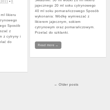
Składniki: 30 ml wódki 20 ml likieru
a 2011
•
0
jajecznego 20 ml soku cytrynowego
40 ml soku pomarańczowego Sposób
ml likieru
wykonania: Wódkę wymieszać z
ytrynowego
likierem jajecznym, sokiem
wego Sposób
cytrynowym oraz pomarańczowym.
szać z
Przelać do szklanki.
m z cytryny i
elać do
Read more →
← Older posts