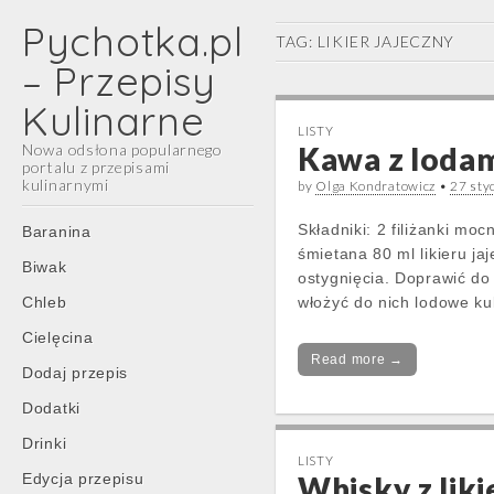
Pychotka.pl
TAG:
LIKIER JAJECZNY
– Przepisy
Kulinarne
LISTY
Nowa odsłona popularnego
Kawa z loda
portalu z przepisami
kulinarnymi
by
Olga Kondratowicz
•
27 sty
Main
Skip
Składniki: 2 filiżanki mo
Baranina
menu
to
śmietana 80 ml likieru j
Biwak
content
ostygnięcia. Doprawić do
Chleb
włożyć do nich lodowe kul
Cielęcina
Read more →
Dodaj przepis
Dodatki
Drinki
LISTY
Edycja przepisu
Whisky z lik