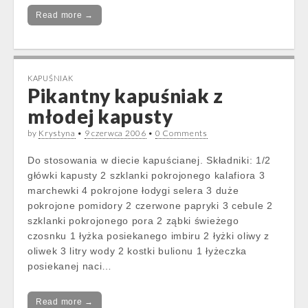
Read more →
KAPUŚNIAK
Pikantny kapuśniak z
młodej kapusty
by
Krystyna
•
9 czerwca 2006
•
0 Comments
Do stosowania w diecie kapuścianej. Składniki: 1/2
główki kapusty 2 szklanki pokrojonego kalafiora 3
marchewki 4 pokrojone łodygi selera 3 duże
pokrojone pomidory 2 czerwone papryki 3 cebule 2
szklanki pokrojonego pora 2 ząbki świeżego
czosnku 1 łyżka posiekanego imbiru 2 łyżki oliwy z
oliwek 3 litry wody 2 kostki bulionu 1 łyżeczka
posiekanej naci…
Read more →