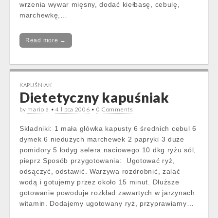
wrzenia wywar mięsny, dodać kiełbasę, cebulę,
marchewkę,…
Read more →
KAPUŚNIAK
Dietetyczny kapuśniak
by
mariola
•
4 lipca 2006
•
0 Comments
Składniki: 1 mała główka kapusty 6 średnich cebul 6
dymek 6 niedużych marchewek 2 papryki 3 duże
pomidory 5 łodyg selera naciowego 10 dkg ryżu sól,
pieprz Sposób przygotowania: Ugotować ryż,
odsączyć, odstawić. Warzywa rozdrobnić, zalać
wodą i gotujemy przez około 15 minut. Dłuższe
gotowanie powoduje rozkład zawartych w jarzynach
witamin. Dodajemy ugotowany ryż, przyprawiamy…