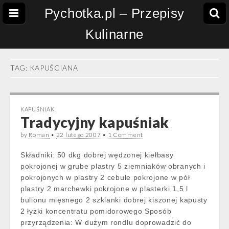
Pychotka.pl – Przepisy
Kulinarne
TAG:
KAPUŚCIANA
KAPUŚNIAK
Tradycyjny kapuśniak
by
Roman
•
22 lutego 2007
•
1 Comment
Składniki: 50 dkg dobrej wędzonej kiełbasy
pokrojonej w grube plastry 5 ziemniaków obranych i
pokrojonych w plastry 2 cebule pokrojone w pół
plastry 2 marchewki pokrojone w plasterki 1,5 l
bulionu mięsnego 2 szklanki dobrej kiszonej kapusty
2 łyżki koncentratu pomidorowego Sposób
przyrządzenia: W dużym rondlu doprowadzić do