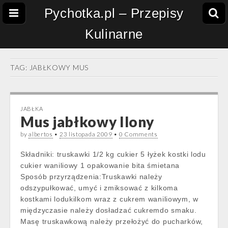
Pychotka.pl – Przepisy
Kulinarne
TAG:
JABŁKOWY MUS
JABŁKA
Mus jabłkowy Ilony
by
albertos
•
23 listopada 2009
•
0 Comments
Składniki: truskawki 1/2 kg cukier 5 łyżek kostki lodu
cukier waniliowy 1 opakowanie bita śmietana
Sposób przyrządzenia:Truskawki należy
odszypułkować, umyć i zmiksować z kilkoma
kostkami lodukilkom wraz z cukrem waniliowym, w
międzyczasie należy dosładzać cukremdo smaku.
Masę truskawkową należy przełożyć do pucharków,