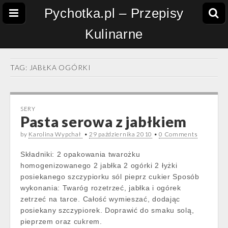
Pychotka.pl – Przepisy
Kulinarne
TAG:
JABŁKA OGÓRKI
SERY
Pasta serowa z jabłkiem
by
Karolina Wypchał
•
29 października 2010
•
0 Comments
Składniki: 2 opakowania twarożku
homogenizowanego 2 jabłka 2 ogórki 2 łyżki
posiekanego szczypiorku sól pieprz cukier Sposób
wykonania: Twaróg rozetrzeć, jabłka i ogórek
zetrzeć na tarce. Całość wymieszać, dodając
posiekany szczypiorek. Doprawić do smaku solą,
pieprzem oraz cukrem.