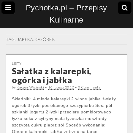
Pychotka.pl – Przepisy
Kulinarne
TAG:
JABŁKA. OGÓREK
LISTY
Sałatka z kalarepki,
ogórka i jabłka
by
Kacper Wiciński
•
16 lutego 2012
•
0 Comments
Składniki: 4 młode kalarepki 2 winne jabłka świeży
ogórek 3 łyżki posiekanego szczypiorku Sos: pół
szklanki jogurtu 2 łyżki przecieru pomidorowego
łyżka soku z cytryny mała łyżeczka musztardy
szczypta cukru pieprz sól Sposób wykonania:
Obrane kalarepki, jabłka zetrzeć na tarce.