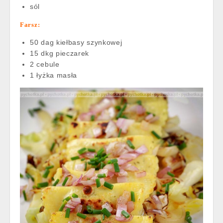
sól
Farsz:
50 dag kiełbasy szynkowej
15 dkg pieczarek
2 cebule
1 łyżka masła