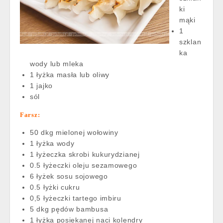
ki
mąki
1
szklan
ka
wody lub mleka
1 łyżka masła lub oliwy
1 jajko
sól
Farsz:
50 dkg mielonej wołowiny
1 łyżka wody
1 łyżeczka skrobi kukurydzianej
0.5 łyżeczki oleju sezamowego
6 łyżek sosu sojowego
0.5 łyżki cukru
0,5 łyżeczki tartego imbiru
5 dkg pędów bambusa
1 łyżka posiekanej naci kolendry