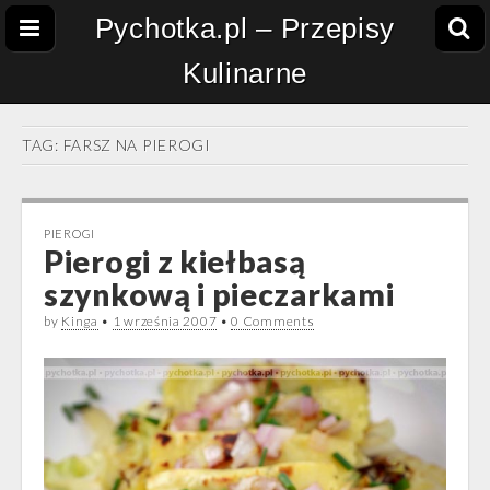
Pychotka.pl – Przepisy
Kulinarne
TAG:
FARSZ NA PIEROGI
PIEROGI
Pierogi z kiełbasą
szynkową i pieczarkami
by
Kinga
•
1 września 2007
•
0 Comments