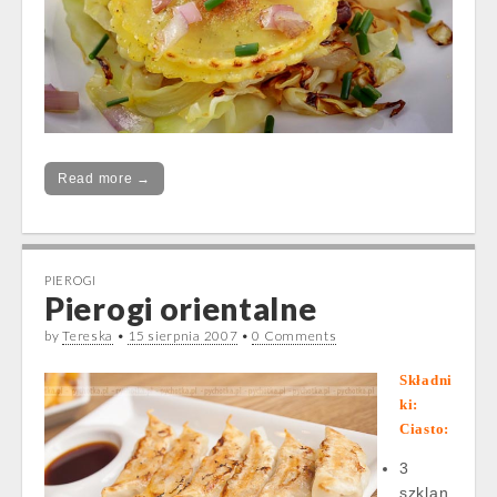
Read more →
PIEROGI
Pierogi orientalne
by
Tereska
•
15 sierpnia 2007
•
0 Comments
Składni
ki:
Ciasto:
3
szklan