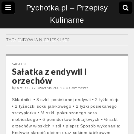
Pychotka.pl – Przepisy
Kulinarne
TAG:
ENDYWIA NIEBIESKI SER
SAŁATKI
Sałatka z endywii i
orzechów
by
Artur C
•
6 kwietnia 2009
•
0 Comments
Składniki: • 3 szkl. posiekanej endywii • 2 łyżki oleju
• 2 łyżeczki soku jabłkowego • 2 łyżki posiekanego
szczypiorku • ½ szkl. pokruszonego sera
niebieskiego • 6 pomidorków koktajlowych • ½ szkl.
orzechów włoskich • sól • pieprz Sposób wykonania:
Endywię skropić olejem oraz sokiem jabłkowym.