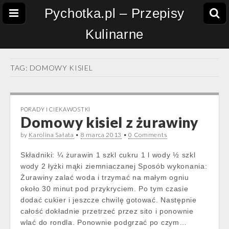
Pychotka.pl – Przepisy
Kulinarne
TAG:
DOMOWY KISIEL
PORADY I CIEKAWOSTKI
Domowy kisiel z żurawiny
by
Karolina Sałata
•
8 marca 2013
•
0 Comments
Składniki: ¼ żurawin 1 szkl cukru 1 l wody ½ szkl
wody 2 łyżki mąki ziemniaczanej Sposób wykonania:
Żurawiny zalać woda i trzymać na małym ogniu
około 30 minut pod przykryciem. Po tym czasie
dodać cukier i jeszcze chwilę gotować. Następnie
całość dokładnie przetrzeć przez sito i ponownie
wlać do rondla. Ponownie podgrzać po czym…