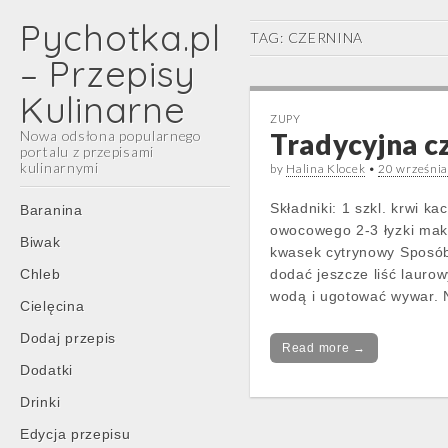
Pychotka.pl
TAG:
CZERNINA
– Przepisy
Kulinarne
ZUPY
Nowa odsłona popularnego
Tradycyjna c
portalu z przepisami
kulinarnymi
by
Halina Klocek
•
20 wrześni
Main
Skip
Składniki: 1 szkl. krwi k
Baranina
menu
to
owocowego 2-3 łyzki maki 
Biwak
content
kwasek cytrynowy Sposób
Chleb
dodać jeszcze liść laurow
wodą i ugotować wywar.
Cielęcina
Dodaj przepis
Read more →
Dodatki
Drinki
Edycja przepisu