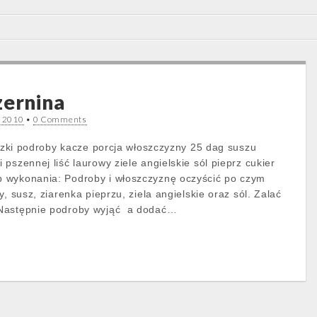
zernina
a 2010
•
0 Comments
aczki podroby kacze porcja włoszczyzny 25 dag suszu
pszennej liść laurowy ziele angielskie sól pieprz cukier
 wykonania: Podroby i włoszczyznę oczyścić po czym
y, susz, ziarenka pieprzu, ziela angielskie oraz sól. Zalać
 Następnie podroby wyjąć a dodać…