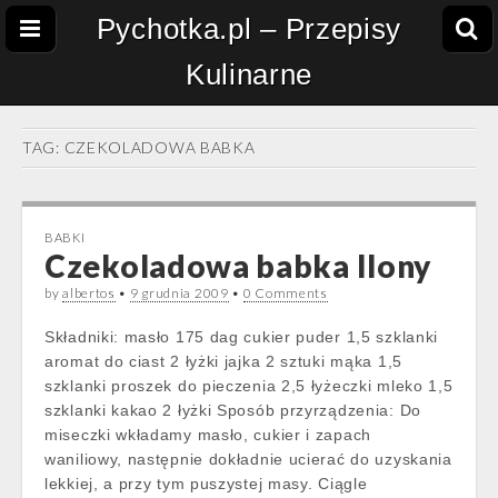
Pychotka.pl – Przepisy
Kulinarne
TAG:
CZEKOLADOWA BABKA
BABKI
Czekoladowa babka Ilony
by
albertos
•
9 grudnia 2009
•
0 Comments
Składniki: masło 175 dag cukier puder 1,5 szklanki
aromat do ciast 2 łyżki jajka 2 sztuki mąka 1,5
szklanki proszek do pieczenia 2,5 łyżeczki mleko 1,5
szklanki kakao 2 łyżki Sposób przyrządzenia: Do
miseczki wkładamy masło, cukier i zapach
waniliowy, następnie dokładnie ucierać do uzyskania
lekkiej, a przy tym puszystej masy. Ciągle