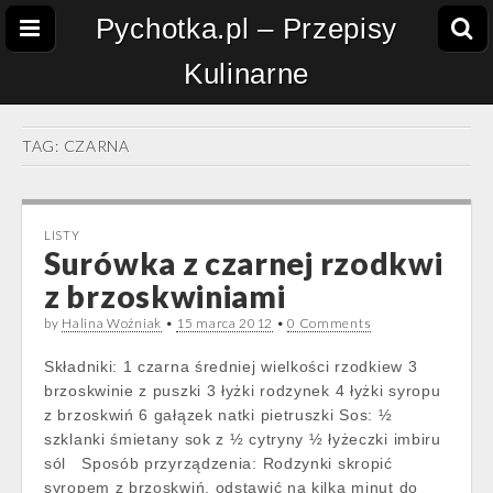
Pychotka.pl – Przepisy
Kulinarne
TAG:
CZARNA
LISTY
Surówka z czarnej rzodkwi
z brzoskwiniami
by
Halina Woźniak
•
15 marca 2012
•
0 Comments
Składniki: 1 czarna średniej wielkości rzodkiew 3
brzoskwinie z puszki 3 łyżki rodzynek 4 łyżki syropu
z brzoskwiń 6 gałązek natki pietruszki Sos: ½
szklanki śmietany sok z ½ cytryny ½ łyżeczki imbiru
sól Sposób przyrządzenia: Rodzynki skropić
syropem z brzoskwiń, odstawić na kilka minut do