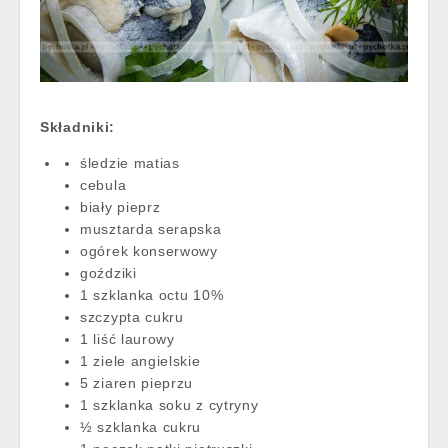
Składniki:
śledzie matias
cebula
biały pieprz
musztarda serapska
ogórek konserwowy
goździki
1 szklanka octu 10%
szczypta cukru
1 liść laurowy
1 ziele angielskie
5 ziaren pieprzu
1 szklanka soku z cytryny
½ szklanka cukru