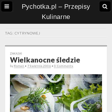
Pychotka.pl – Przepisy
Kulinarne
TAG:
CYTRYNOWEJ
ZAKĄSKI
Wielkanocne śledzie
by
Roman
•
7 kwietnia 2006
•
0 Comments