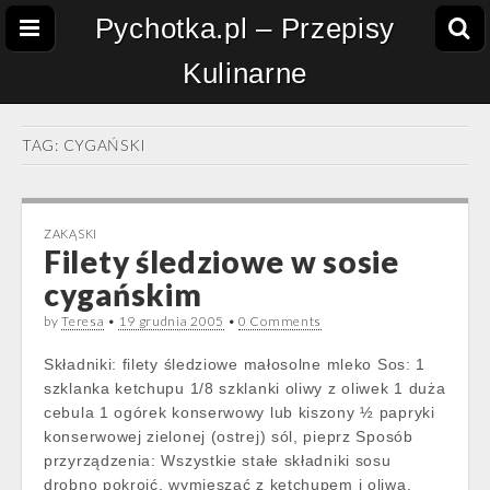
Pychotka.pl – Przepisy
Kulinarne
TAG:
CYGAŃSKI
ZAKĄSKI
Filety śledziowe w sosie
cygańskim
by
Teresa
•
19 grudnia 2005
•
0 Comments
Składniki: filety śledziowe małosolne mleko Sos: 1
szklanka ketchupu 1/8 szklanki oliwy z oliwek 1 duża
cebula 1 ogórek konserwowy lub kiszony ½ papryki
konserwowej zielonej (ostrej) sól, pieprz Sposób
przyrządzenia: Wszystkie stałe składniki sosu
drobno pokroić, wymieszać z ketchupem i oliwą.