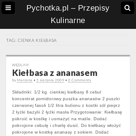
Pychotka.pl – Przepisy
Kulinarne
TAG:
CIENKA KIEŁBASA
WĘDLINY
Kiełbasa z ananasem
by
Marzena
•
5 sierpnia 2009
•
0 Comments
Składniki: 1/2 kg. cienkiej kiełbasy 8 cebul
koncentrat pomidorowy puszka ananasów 2 puszki
czerwonej fasoli 1/2 litra bulionu z kostki sól pieprz
2 łyżki bazylii 2 łyżki masła Przygotowanie: Kiełbasę
pokroić w kostkę i usmażyć na maśle. Dodać
pokrojone cebulę i chwilę dusić. Do kiełbasy włożyć
pokrojone w kostkę ananasy z sokiem. Dodać