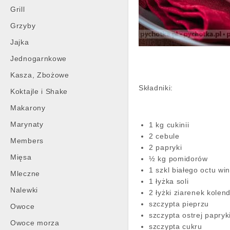
Grill
Grzyby
Jajka
Jednogarnkowe
Kasza, Zbożowe
Składniki:
Koktajle i Shake
Makarony
Marynaty
1 kg cukinii
2 cebule
Members
2 papryki
Mięsa
½ kg pomidorów
1 szkl białego octu wi
Mleczne
1 łyżka soli
Nalewki
2 łyżki ziarenek kolen
szczypta pieprzu
Owoce
szczypta ostrej papryk
Owoce morza
szczypta cukru