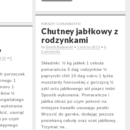
PORADY I CIEKAWOSTKI
Chutney jabłkowy z
rodzynkami
by
Darek Badowski
•
1 marca 2013
•
0
y
Comments
2012
•
0
Składniki: ½ kg jabłek 1 cebula
pomarańcza 5 dag rodzynków ½
ch porzeczek
papryczki chili 10 dag cukru 1 łyżka
innego 1
musztardy francuskiej z gorczycą ½
amonu 1
szkl octu jabłkowego sól pieprz imbir
zików ½
Sposób wykonania: Pomarańcze i
angielskiego
jabłka obrać po czym pokroić na
 wykonania:
mniejsze kawałki usuwając pestki.
ścić, usunąć
Wrzucić do garnka, dodając jeszcze
m po czym
posiekaną cebulę oraz ocet jabłkowy.
astępnego
Trzymać na…