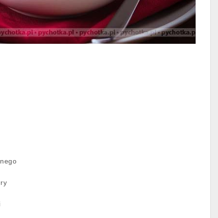
nnego
dry
i