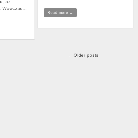
u, aż
sa. Wówczas…
Read more →
← Older posts