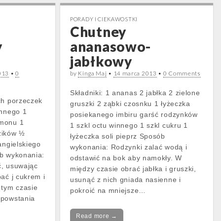
PORADY I CIEKAWOSTKI
Chutney
y
ananasowo-
jabłkowy
013
•
0
by
Kinga Maj
•
14 marca 2013
•
0 Comments
Składniki: 1 ananas 2 jabłka 2 zielone
ch porzeczek
gruszki 2 ząbki czosnku 1 łyżeczka
innego 1
posiekanego imbiru garść rodzynków
amonu 1
1 szkl octu winnego 1 szkl cukru 1
zików ½
łyżeczka soli pieprz Sposób
angielskiego
wykonania: Rodzynki zalać wodą i
ób wykonania:
odstawić na bok aby namokły. W
ć, usuwając
między czasie obrać jabłka i gruszki,
ać j cukrem i
usunąć z nich gniada nasienne i
 tym czasie
pokroić na mniejsze…
 powstania
Read more →