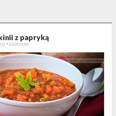
inii z papryką
2013
•
0 Comments