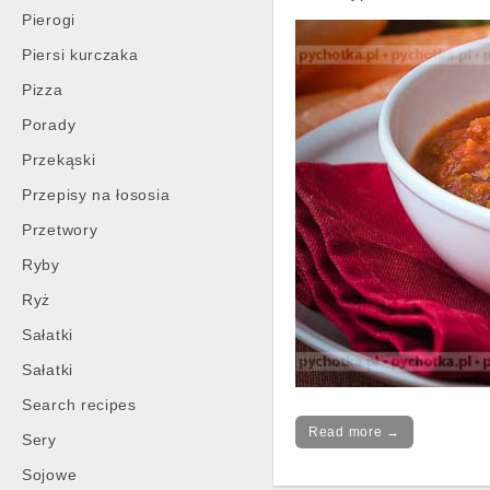
Pierogi
Piersi kurczaka
Pizza
Porady
Przekąski
Przepisy na łososia
Przetwory
Ryby
Ryż
Sałatki
Sałatki
Search recipes
Read more →
Sery
Sojowe