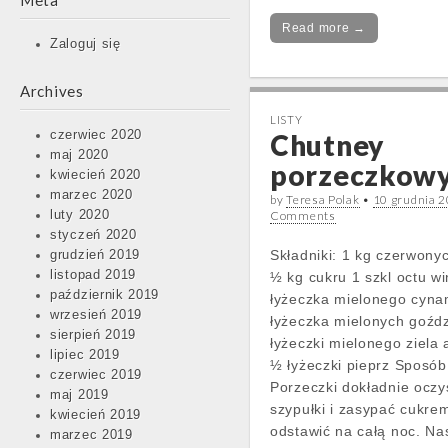
Meta
Read more →
Zaloguj się
Archives
LISTY
czerwiec 2020
Chutney
maj 2020
porzeczkow
kwiecień 2020
marzec 2020
by
Teresa Polak
•
10 grudnia 
luty 2020
Comments
styczeń 2020
Składniki: 1 kg czerwony
grudzień 2019
listopad 2019
½ kg cukru 1 szkl octu w
październik 2019
łyżeczka mielonego cyn
wrzesień 2019
łyżeczka mielonych goźd
sierpień 2019
łyżeczki mielonego ziela 
lipiec 2019
½ łyżeczki pieprz Sposób
czerwiec 2019
Porzeczki dokładnie oczy
maj 2019
szypułki i zasypać cukre
kwiecień 2019
odstawić na całą noc. N
marzec 2019