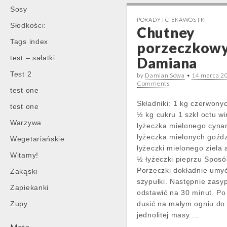
Sosy
PORADY I CIEKAWOSTKI
Słodkości:
Chutney
Tags index
porzeczkow
test – sałatki
Damiana
Test 2
by
Damian Sowa
•
14 marca 2
Comments
test one
Składniki: 1 kg czerwony
test one
½ kg cukru 1 szkl octu w
Warzywa
łyżeczka mielonego cyn
łyżeczka mielonych goźd
Wegetariańskie
łyżeczki mielonego ziela 
Witamy!
½ łyżeczki pieprzu Spos
Porzeczki dokładnie umy
Zakąski
szypułki. Następnie zasyp
Zapiekanki
odstawić na 30 minut. Po
Zupy
dusić na małym ogniu do
jednolitej masy.…