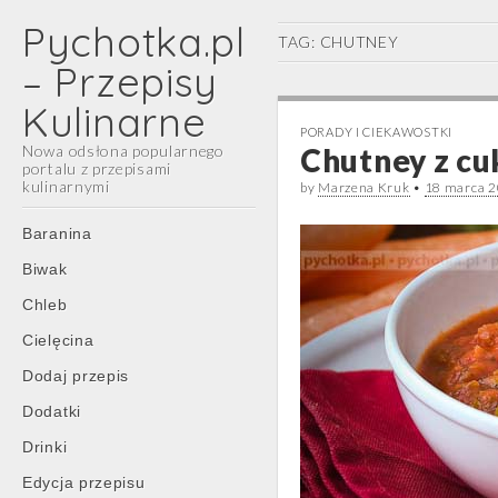
Pychotka.pl
TAG:
CHUTNEY
– Przepisy
Kulinarne
PORADY I CIEKAWOSTKI
Nowa odsłona popularnego
Chutney z cuk
portalu z przepisami
kulinarnymi
by
Marzena Kruk
•
18 marca 
Main
Skip
Baranina
menu
to
Biwak
content
Chleb
Cielęcina
Dodaj przepis
Dodatki
Drinki
Edycja przepisu