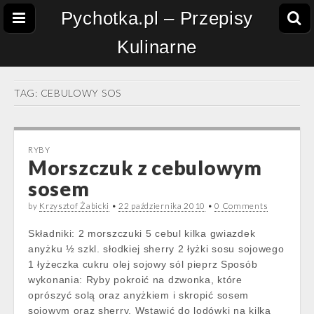
Pychotka.pl – Przepisy
Kulinarne
TAG:
CEBULOWY SOS
RYBY
Morszczuk z cebulowym
sosem
by
Krzysztof Żabicki
•
22 października 2010
•
0 Comments
Składniki: 2 morszczuki 5 cebul kilka gwiazdek
anyżku ½ szkl. słodkiej sherry 2 łyżki sosu sojowego
1 łyżeczka cukru olej sojowy sól pieprz Sposób
wykonania: Ryby pokroić na dzwonka, które
oprószyć solą oraz anyżkiem i skropić sosem
sojowym oraz sherry. Wstawić do lodówki na kilka