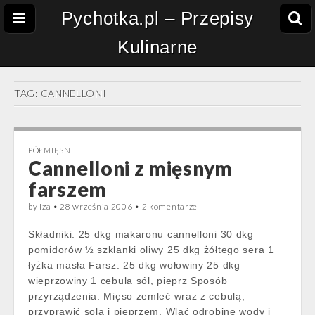
Pychotka.pl – Przepisy
Kulinarne
TAG:
CANNELLONI
PÓŁMIĘSNE
Cannelloni z mięsnym
farszem
by
Iza
•
28 września 2006
•
2 komentarze
Składniki: 25 dkg makaronu cannelloni 30 dkg
pomidorów ½ szklanki oliwy 25 dkg żółtego sera 1
łyżka masła Farsz: 25 dkg wołowiny 25 dkg
wieprzowiny 1 cebula sól, pieprz Sposób
przyrządzenia: Mięso zemleć wraz z cebulą,
przyprawić solą i pieprzem. Wlać odrobinę wody i