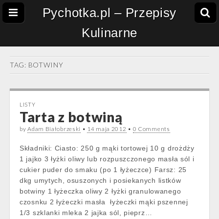
Pychotka.pl – Przepisy
Kulinarne
TAG:
BOTWINY
LISTY
Tarta z botwiną
by
Adam Białobrzeski
•
14 maja 2012
•
0 Comments
Składniki: Ciasto: 250 g mąki tortowej 10 g drożdży
1 jajko 3 łyżki oliwy lub rozpuszczonego masła sól i
cukier puder do smaku (po 1 łyżeczce) Farsz: 25
dkg umytych, osuszonych i posiekanych listków
botwiny 1 łyżeczka oliwy 2 łyżki granulowanego
czosnku 2 łyżeczki masła łyżeczki mąki pszennej
1/3 szklanki mleka 2 jajka sól, pieprz…