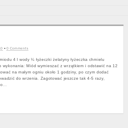
10
•
0 Comments
o miodu 4 l wody ¼ łyżeczki żelatyny łyżeczka chmielu
 wykonania: Miód wymieszać z wrzątkiem i odstawić na 12
otować na małym ogniu około 1 godziny, po czym dodać
rowadzić do wrzenia. Zagotować jeszcze tak 4-5 razy,
 do…