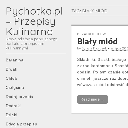
Pychotka.pl
TAG:
BIAŁY MIÓD
– Przepisy
Kulinarne
BEZALKOHOLOWE
Nowa odsłona popularnego
Biały miód
portalu z przepisami
kulinarnymi
by
Sylwia Florczyk
•
6 lipca 20
Main
Skip
Składniki: 3 szkl. białeg
Baranina
menu
to
ziarna kardamonu Sposób
Biwak
content
godzin. Po tym czasie g
Chleb
chmiel i jeszcze raz dop
wówczas miód odstawić
Cielęcina
Dodaj przepis
Read more →
Dodatki
Drinki
Edycja przepisu