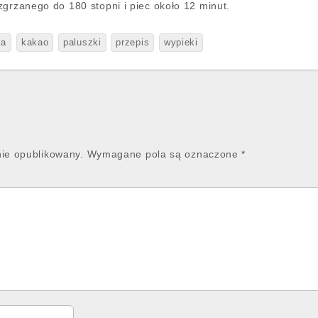
zgrzanego do 180 stopni i piec około 12 minut.
ka
kakao
paluszki
przepis
wypieki
nie opublikowany.
Wymagane pola są oznaczone
*