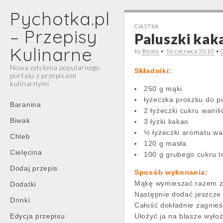
Pychotka.pl
CIASTKA
– Przepisy
Paluszki ka
Kulinarne
by
Beata
•
16 czerwca 2010
•
Nowa odsłona popularnego
Składniki:
portalu z przepisami
kulinarnymi
250 g mąki
łyżeczka proszku do p
Main
Skip
Baranina
2 łyżeczki cukru wanil
menu
to
Biwak
3 łyżki kakao
content
½ łyżeczki aromatu wa
Chleb
120 g masła
Cielęcina
100 g grubego cukru t
Dodaj przepis
Sposób wykonania:
Mąkę wymieszać razem z 
Dodatki
Następnie dodać jeszcze 
Drinki
Całość dokładnie zagnieś
Edycja przepisu
Ułożyć ja na blasze wył