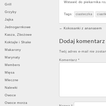
Wstawić do piekarnika ro
Grill
Grzyby
Tags:
ciasteczka
ciast
Jajka
Post
Jednogarnkowe
← Kokosanki z ananasem
navigation
Kasza, Zbożowe
Dodaj komentarz
Koktajle i Shake
Makarony
Twój adres e-mail nie zosta
Marynaty
Komentarz
*
Members
Mięsa
Mleczne
Nalewki
Owoce
Owoce morza
Nazwa
*