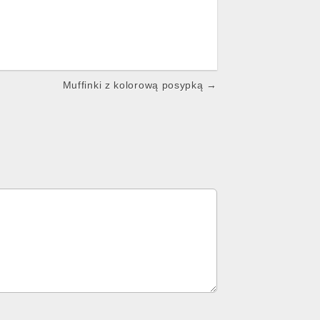
Muffinki z kolorową posypką →