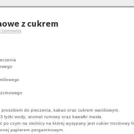
kaowe z cukrem
0 Comments
ieczenia
iowego
niliowego
rzcinowego
proszkiem do pieczenia, kakao oraz cukrem waniliowym.
3 łyżki wody, aromat rumowy oraz kawałki masła.
ć po czym na stolnicy na której wysypany jest cukier trzcinowy 
ożonej papierem pergaminowym.