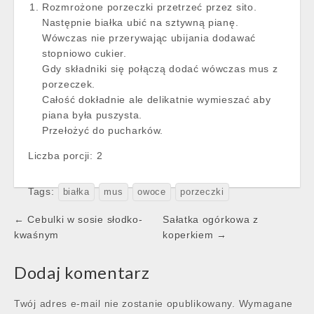
Rozmrożone porzeczki przetrzeć przez sito.
Następnie białka ubić na sztywną pianę.
Wówczas nie przerywając ubijania dodawać
stopniowo cukier.
Gdy składniki się połączą dodać wówczas mus z
porzeczek.
Całość dokładnie ale delikatnie wymieszać aby
piana była puszysta.
Przełożyć do pucharków.
Liczba porcji:
2
Tags:
białka
mus
owoce
porzeczki
Post
← Cebulki w sosie słodko-
Sałatka ogórkowa z
navigation
kwaśnym
koperkiem →
Dodaj komentarz
Twój adres e-mail nie zostanie opublikowany.
Wymagane