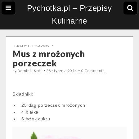
Pychotka.pl – Przepisy
Kulinarne
PORADY I CIEKAWOSTKI
Mus z mrożonych
porzeczek
by
Dominik Król
•
28 stycznia 2014
•
0 Comments
Składniki:
25 dag porzeczek mrożonych
4 białka
6 łyżek cukru