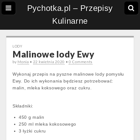
Pychotka.pl – Przepisy
Kulinarne
LODY
Malinowe lody Ewy
by
Monia
•
22 kwietnia 2020
•
0 Comments
Wykonaj przepis na pyszne malinowe lody pomysłu
Ewy. Do ich wykonania będziesz potrzebować:
malin, mleka koksowego oraz cukru.
Składniki:
450 g malin
250 ml mleka kokosowego
3 łyżki cukru