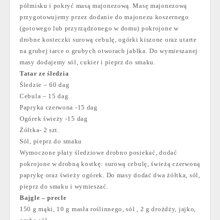
półmisku i pokryć masą majonezową. Masę majonezową
przygotowujemy przez dodanie do majonezu koszernego
(gotowego lub przyrządzonego w domu) pokrojone w
drobne kosteczki surową cebulę, ogórki kiszone oraz utarte
na grubej tarce o grubych otworach jabłka. Do wymieszanej
masy dodajemy sól, cukier i pieprz do smaku.
Tatar ze śledzia
Śledzie – 60 dag
Cebula – 15 dag
Papryka czerwona -15 dag
Ogórek świeży -15 dag
Żółtka- 2 szt.
Sól, pieprz do smaku
Wymoczone płaty śledziowe drobno posiekać, dodać
pokrojone w drobną kostkę: surową cebulę, świeżą czerwoną
paprykę oraz świeży ogórek. Do masy dodać dwa żółtka, sól,
pieprz do smaku i wymieszać.
Bajgle – precle
150 g mąki, 10 g masła roślinnego, sól , 2 g drożdży, jajko,