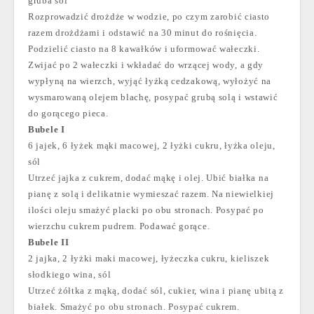
gruba sól
Rozprowadzić drożdże w wodzie, po czym zarobić ciasto
razem drożdżami i odstawić na 30 minut do rośnięcia.
Podzielić ciasto na 8 kawałków i uformować wałeczki.
Zwijać po 2 wałeczki i wkładać do wrzącej wody, a gdy
wypłyną na wierzch, wyjąć łyżką cedzakową, wyłożyć na
wysmarowaną olejem blachę, posypać grubą solą i wstawić
do gorącego pieca.
Bubele I
6 jajek, 6 łyżek mąki macowej, 2 łyżki cukru, łyżka oleju,
sól
Utrzeć jajka z cukrem, dodać mąkę i olej. Ubić białka na
pianę z solą i delikatnie wymieszać razem. Na niewielkiej
ilości oleju smażyć placki po obu stronach. Posypać po
wierzchu cukrem pudrem. Podawać gorące.
Bubele II
2 jajka, 2 łyżki maki macowej, łyżeczka cukru, kieliszek
słodkiego wina, sól
Utrzeć żółtka z mąką, dodać sól, cukier, wina i pianę ubitą z
białek. Smażyć po obu stronach. Posypać cukrem.