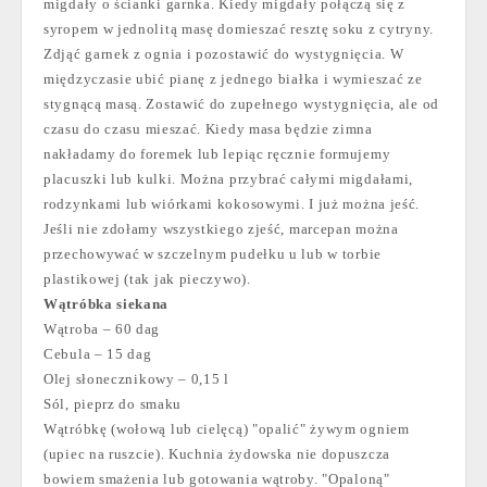
migdały o ścianki garnka. Kiedy migdały połączą się z
syropem w jednolitą masę domieszać resztę soku z cytryny.
Zdjąć garnek z ognia i pozostawić do wystygnięcia. W
międzyczasie ubić pianę z jednego białka i wymieszać ze
stygnącą masą. Zostawić do zupełnego wystygnięcia, ale od
czasu do czasu mieszać. Kiedy masa będzie zimna
nakładamy do foremek lub lepiąc ręcznie formujemy
placuszki lub kulki. Można przybrać całymi migdałami,
rodzynkami lub wiórkami kokosowymi. I już można jeść.
Jeśli nie zdołamy wszystkiego zjeść, marcepan można
przechowywać w szczelnym pudełku u lub w torbie
plastikowej (tak jak pieczywo).
Wątróbka siekana
Wątroba – 60 dag
Cebula – 15 dag
Olej słonecznikowy – 0,15 l
Sól, pieprz do smaku
Wątróbkę (wołową lub cielęcą) "opalić" żywym ogniem
(upiec na ruszcie). Kuchnia żydowska nie dopuszcza
bowiem smażenia lub gotowania wątroby. "Opaloną"