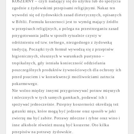
KOSZERNY – czyli nadający się do użytku lub do spożycia
zgodnie z żydowskimi przepisami religijnymi. Nakaz ten
wywodzi się od żydowskich zasad dietetycznych, opisanych
w Biblii. Formuła koszernoci jest to wymóg mający źródło
w przepisach religijnych, a polega na przestrzeganiu zasad
przygotowania jadła w sposób rytualnie czysty w
odróżnieniu od tzw. trefnego, niezgodnego z żydowską
tradycją. Początki tych formuł wywodzą się z przepisów
higienicznych, słusznych w warunkach pustynno –
tropikalnych, gdy istniała konieczność oddzielania
poszczególnych produktów żywnościowych dla ochrony ich
przed psuciem i w konsekwencji możliwościami zatrucia
pokarmowego.
Nie wolno między innymi przygotowywać potraw mięsnych
i mlecznych w tych samych garnkach, podawać ich i
spożywać jednocześnie. Przepisy koszerności określają też
gatunki mięs, które mogą być jedzone oraz sposób w jaki
zwierzę ma być zabite. Potrawy mleczne i rybne oraz wino i
inne alkohole również muszą być koszerne. Oto kilka
przepisów na potrawy żydowskie.