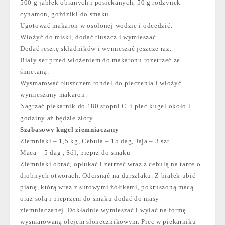
500 g jabłek obranych i posiekanych, 50 g rodzynek
cynamon, goździki do smaku
Ugotować makaron w osolonej wodzie i odcedzić.
Włożyć do miski, dodać tłuszcz i wymieszać.
Dodać resztę składników i wymieszać jeszcze raz.
Biały ser przed włożeniem do makaronu rozetrzeć ze
śmietaną.
Wysmarować tłuszczem rondel do pieczenia i włożyć
wymieszany makaron.
Nagrzać piekarnik do 180 stopni C. i piec kugel około l
godziny aż będzie złoty.
Szabasowy kugel ziemniaczany
Ziemniaki – 1,5 kg, Cebula – 15 dag, Jaja – 3 szt.
Maca – 5 dag , Sól, pieprz do smaku
Ziemniaki obrać, opłukać i zetrzeć wraz z cebulą na tarce o
drobnych otworach. Odcisnąć na durszlaku. Z białek ubić
pianę, którą wraz z surowymi żółtkami, pokruszoną macą
oraz solą i pieprzem do smaku dodać do masy
ziemniaczanej. Dokładnie wymieszać i wylać na formę
wysmarowaną olejem słonecznikowym. Piec w piekarniku