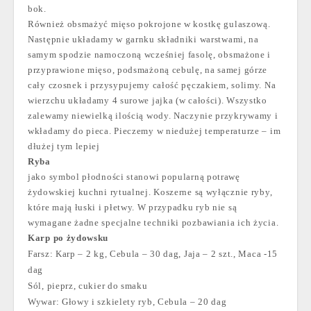
bok.
Również obsmażyć mięso pokrojone w kostkę gulaszową.
Następnie układamy w garnku składniki warstwami, na
samym spodzie namoczoną wcześniej fasolę, obsmażone i
przyprawione mięso, podsmażoną cebulę, na samej górze
cały czosnek i przysypujemy całość pęczakiem, solimy. Na
wierzchu układamy 4 surowe jajka (w całości). Wszystko
zalewamy niewielką ilością wody. Naczynie przykrywamy i
wkładamy do pieca. Pieczemy w niedużej temperaturze – im
dłużej tym lepiej
Ryba
jako symbol płodności stanowi popularną potrawę
żydowskiej kuchni rytualnej. Koszerne są wyłącznie ryby,
które mają łuski i płetwy. W przypadku ryb nie są
wymagane żadne specjalne techniki pozbawiania ich życia.
Karp po żydowsku
Farsz: Karp – 2 kg, Cebula – 30 dag, Jaja – 2 szt., Maca -15
dag
Sól, pieprz, cukier do smaku
Wywar: Głowy i szkielety ryb, Cebula – 20 dag