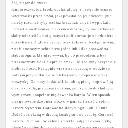
Sól, pieprz do smaku
Karpia oczyścić z łusek, odciąć głowę, a następnie usunąć
wnętrzności przez otwór, jaki powstał po jej odcięciu (nie
należy rozcinać ryby wzdłuż brzucha), umyć i wypłukać.
Podzielić na dzwonka, po czym ostrożnie, by nie uszkodzić
skóry oddzielić od niej mięso i odfiletować je od szkieletu i
dużych ości. Z głowy usunąć oczy i skrzela. Następnie wraz
z odfiletowanym szkieletem jedną lub kilka gotować na
słabym ogniu, klarując wywar, by po przecedzeniu był
przezroczysty. Sól i pieprz do smaku. Mięso ryby oczyścić z
drobnych ości. Następnie wraz z namoczoną w wodzie (w
żadnym przypadku nie w mleku) macą przepuścić przez
maszynkę. Do masy dodać żółtka, ubitą pianę, doprawić ją
do smaku solą, pieprzem i cukrem, po czym po dokładnym
wymieszaniu napełnić nią dzwonka karpia. W ten sposób
przygotowane dzwonka ułożyć w garnku i zalać ciepłym
jeszcze wywarem. Gotować na słabym ogniu ok. 10 min.
Dodać posiekaną w drobną kostkę surową cebulę. Gotować
jeszcze 15 minut, by cebula zmiękła. Zdjąć z ognia. Rybę
ułożyć na półmisku, zalać wywarem, który zastyga tworząc