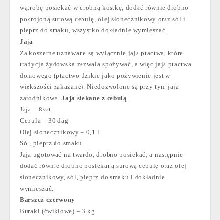
wątrobę posiekać w drobną kostkę, dodać równie drobno
pokrojoną surową cebulę, olej słonecznikowy oraz sól i
pieprz do smaku, wszystko dokładnie wymieszać.
Jaja
Za koszerne uznawane są wyłącznie jaja ptactwa, które
tradycja żydowska zezwala spożywać, a więc jaja ptactwa
domowego (ptactwo dzikie jako pożywienie jest w
większości zakazane). Niedozwolone są przy tym jaja
zarodnikowe.
Jaja siekane z cebulą
Jaja – 8szt.
Cebula – 30 dag
Olej słonecznikowy – 0,1 l
Sól, pieprz do smaku
Jaja ugotować na twardo, drobno posiekać, a następnie
dodać równie drobno posiekaną surową cebulę oraz olej
słonecznikowy, sól, pieprz do smaku i dokładnie
wymieszać.
Barszcz czerwony
Buraki (ćwikłowe) – 3 kg