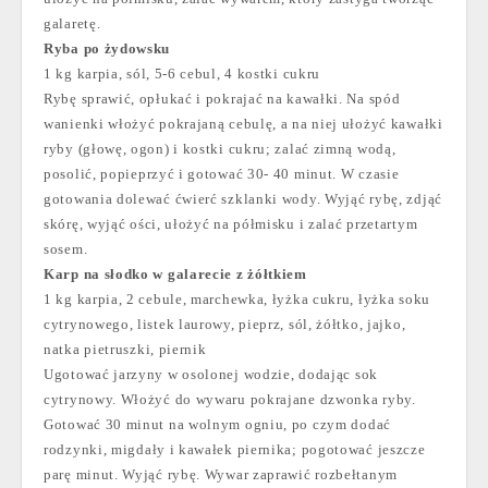
galaretę.
Ryba po żydowsku
1 kg karpia, sól, 5-6 cebul, 4 kostki cukru
Rybę sprawić, opłukać i pokrajać na kawałki. Na spód
wanienki włożyć pokrajaną cebulę, a na niej ułożyć kawałki
ryby (głowę, ogon) i kostki cukru; zalać zimną wodą,
posolić, popieprzyć i gotować 30- 40 minut. W czasie
gotowania dolewać ćwierć szklanki wody. Wyjąć rybę, zdjąć
skórę, wyjąć ości, ułożyć na półmisku i zalać przetartym
sosem.
Karp na słodko w galarecie z żółtkiem
1 kg karpia, 2 cebule, marchewka, łyżka cukru, łyżka soku
cytrynowego, listek laurowy, pieprz, sól, żółtko, jajko,
natka pietruszki, piernik
Ugotować jarzyny w osolonej wodzie, dodając sok
cytrynowy. Włożyć do wywaru pokrajane dzwonka ryby.
Gotować 30 minut na wolnym ogniu, po czym dodać
rodzynki, migdały i kawałek piernika; pogotować jeszcze
parę minut. Wyjąć rybę. Wywar zaprawić rozbełtanym