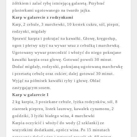
żółtkiem i zalać rybę istniejącą galaretą. Przybrać
plasterkami ugotowanego na twardo jajka.
Karp w galarecie z rodzynkami
Karp, 2 cebule, 3 marchewki, 10 kostek cukru, sól, pieprz,
rodzynki, migdały
Sprawić karpia i pokrajać na kawałki. Głowę, kręgosłup,
ogon i płetwy użyć na wywar wraz z cebulką i marchewką.
Ugotowany wywar przecedzić i włożyć do niego pokrajane
kawałki karpia oraz głowę. Gotować powoli 30 minut.
Dodać migdały, rodzynki, pokrajaną ugotowaną marchewkę
i przetartą cebulę oraz cukier; dalej gotować 30 minut.
Wyjąć na półmisek kawałki ryby i głowę. Oblać
zastygającym sosem.
Karp w galarecie I
2 kg karpia, 3 posiekane cebule, łyżka rodzynków, sól, 8
ziarenek pieprzu, listek laurowy, kawałek cynamonu, 2
goździki, 3 łyżki białego wina, 4 marchewki
Karpia oczyścić i włożyć do wody (2 szklanki) ze
wszystkimi dodatkami, oprócz wina. Po 15 minutach
gotowania dolać wino i gotować powoli ok. 60 minut.