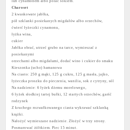
lub cynamonem albo polać sokiem.
Charoset
2 kwaskowate jabłka,
pół szklanki posiekanych migdałów albo orzechów,
ćwierć łyżeczki cynamonu,
łyżka wina,
cukier
Jabłka obrać, utrzeć grubo na tarce, wymieszać z
posiekanymi
orzechami albo migdałami, dodać wino i cukier do smaku
Kieszonka (ucho) hamanowa
Na ciasto: 250 g mąki, 125 g cukru, 125 g masła, jajko,
łyżeczka proszku do pieczenia, wanilia, sok z cytryny, sól
Na nadzienie: 6 łyżek dżemu morelowego,
6 łyżek słodkiej tartej bułki, 12 startych orzechów, garść
rodzynek
Z kruchego rozwałkowanego ciasta wykrawać szklanką
krążki.
Nałożyć wymieszane nadzienie. Złożyć w trzy strony.
Posmarować żółtkiem. Piec 15 minut.