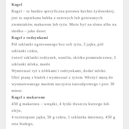
Kugel
Kugel – to bardzo specyficzna potrawa kuchni żydowskiej;
jest to zapiekana babka z surowych lub gotowanych
ziemniaków, makaronu lub ryżu. Może być na słono albo na
słodko – jako deser.
Kugel z rodzynkami
Pół szklanki ugotowanego bez soli ryżu, 3 jajka, pół
szklanki cukru,
ćwierć szklanki rodzynek, wanilia, skórka pomarańczowa, 3
szklanki mleka, masło
Wymieszać ryż z żółtkami i rodzynkami, dodać mleko.
Ubić pianę z białek i wymieszać z ryżem. Włożyć masę do
wysmarowanego masłem naczynia żaroodpornego i piec 30
minut.
Kugel z makaronu
450 g makaronu – wstążki, 4 łyżki tłuszczu kurzego lub
oleju,
4 roztrzepane jajka, 50 g cukru, 1 szklanka śmietany, 450 g
sera białego,