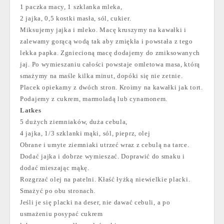
1 paczka macy, 1 szklanka mleka,
2 jajka, 0,5 kostki masła, sól, cukier.
Miksujemy jajka i mleko. Macę kruszymy na kawałki i
zalewamy gorącą wodą tak aby zmiękła i powstała z tego
lekka papka. Zgniecioną macę dodajemy do zmiksowanych
jaj. Po wymieszaniu całości powstaje omletowa masa, którą
smażymy na maśle kilka minut, dopóki się nie zetnie.
Placek opiekamy z dwóch stron. Kroimy na kawałki jak tort.
Podajemy z cukrem, marmoladą lub cynamonem.
Latkes
5 dużych ziemniaków, duża cebula,
4 jajka, 1/3 szklanki mąki, sól, pieprz, olej
Obrane i umyte ziemniaki utrzeć wraz z cebulą na tarce.
Dodać jajka i dobrze wymieszać. Doprawić do smaku i
dodać mieszając mąkę.
Rozgrzać olej na patelni. Kłaść łyżką niewielkie placki.
Smażyć po obu stronach.
Jeśli je się placki na deser, nie dawać cebuli, a po
usmażeniu posypać cukrem