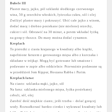
Bubele III
Plaster macy, jajko, pól szklanki słodkiego czerwonego
wina, 50 g orzechów włoskich, łyżeczka cukru, sól i olej
Zwilżyć plaster macy i pokruszyć. Ubić całe jajko z winem,
dodać macę i drobno posiekane (nie mielone) orzechy,
cukier i sól. Odstawić na 30 minut, a potem wkładać łyżką
na gorący tłuszcz. Do masy można dodać cynamon.
Kreplach
To pierożki z ciasta krajanego w kwadraty albo krążki,
napełnione farszem z gotowanego mięsa albo z kurczaka i
składane w trójkąt. Mogą być gotowane lub smażone i
podawane w zupie albo oddzielnie. Przeważnie podawane są
w przeddzień Jom Kippur, Hoszana Rabba i Purim.
Kreplach łatwe
Na ciasto: szklanka mąki, jajko, sól
Na farsz: szklanka mielonego mięsa, łyżka posiekanej
cebuli, sól, olej
Zarobić dość miękkie ciasto; jeśli trzeba – dolać gorącej
wody. Rozwałkować bardzo cienko i wykrawać kwadraty lub