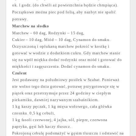
ok. l godz. (do chwili aż powierzchnia będzie chrupiąca).
Początkowo można piec pod folią, aby nazbyt nie spalić
potrawy.
Marchew na słodko
Marchew – 60 dag, Rodzynki – 15 dag,
Cukier – 10 dag, Miód – 10 dag, Cynamon do smaku.
Oczyszczoną i opłukaną marchew pokroić w kostkę i
gotować w wodzie z dodatkiem cukru. Gdy marchew stanie
się na wpół miękka dodać rodzynki oraz miód i gotować do
miękkości i zagęszczenia. Dodać cynamon do smaku.
Czulent
Jest podawany na południowy posiłek w Szabat. Ponieważ
nie wolno tego dnia gotować, potrawę przygotowuje się w
piątek oraz przetrzymuje przez 24 godziny w ciepłym
piekarniku, dawniej nazywanym szabaśnikiem.
1 kg kaszy pęczak, 1 kg mięsa wołowego, cała główka
czosnku. 0,5 kg cebuli,
1 kg fasoli czerwonej, 4 jajka, sól, pieprz, czerwona
papryka, gęsi lub kaczy tłuszcz.
Pokrojoną cebulę podsmażyć w gęsim tłuszczu i odstawić na