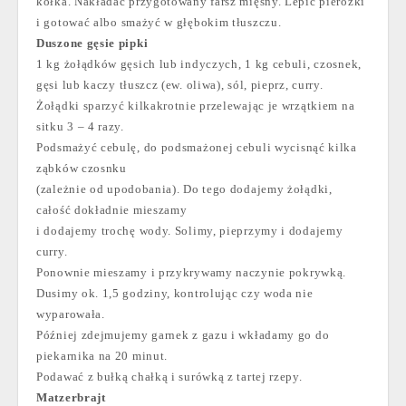
kółka. Nakładać przygotowany farsz mięsny. Lepić pierożki
i gotować albo smażyć w głębokim tłuszczu.
Duszone gęsie pipki
1 kg żołądków gęsich lub indyczych, 1 kg cebuli, czosnek,
gęsi lub kaczy tłuszcz (ew. oliwa), sól, pieprz, curry.
Żołądki sparzyć kilkakrotnie przelewając je wrzątkiem na
sitku 3 – 4 razy.
Podsmażyć cebulę, do podsmażonej cebuli wycisnąć kilka
ząbków czosnku
(zależnie od upodobania). Do tego dodajemy żołądki,
całość dokładnie mieszamy
i dodajemy trochę wody. Solimy, pieprzymy i dodajemy
curry.
Ponownie mieszamy i przykrywamy naczynie pokrywką.
Dusimy ok. 1,5 godziny, kontrolując czy woda nie
wyparowała.
Później zdejmujemy garnek z gazu i wkładamy go do
piekarnika na 20 minut.
Podawać z bułką chałką i surówką z tartej rzepy.
Matzerbrajt