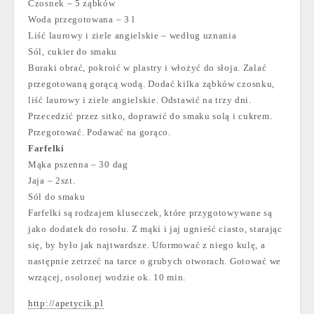
Czosnek – 5 ząbków
Woda przegotowana – 3 l
Liść laurowy i ziele angielskie – według uznania
Sól, cukier do smaku
Buraki obrać, pokroić w plastry i włożyć do słoja. Zalać
przegotowaną gorącą wodą. Dodać kilka ząbków czosnku,
liść laurowy i ziele angielskie. Odstawić na trzy dni.
Przecedzić przez sitko, doprawić do smaku solą i cukrem.
Przegotować. Podawać na gorąco.
Farfelki
Mąka pszenna – 30 dag
Jaja – 2szt.
Sól do smaku
Farfelki są rodzajem kluseczek, które przygotowywane są
jako dodatek do rosołu. Z mąki i jaj ugnieść ciasto, starając
się, by było jak najtwardsze. Uformować z niego kulę, a
następnie zetrzeć na tarce o grubych otworach. Gotować we
wrzącej, osolonej wodzie ok. 10 min.
http://apetycik.pl