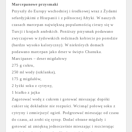
Marcepanowe przysmaki
Przyszły do Europy wschodniej i środkowej wraz z Żydami
sefardyjskimi z Hiszpanii i z północnej Afryki. W naszych
czasach marcepan największą popularnością cieszy się w
Turcji i krajach arabskich. Poniższy przysmak podawano
zwyczajowo w żydowskich rodzinach kobiecie po porodzie
(bardzo wysoko kaloryczny). W niektórych domach
podawano marcepan jako deser w święto Chanuka.
Marcipanes – deser migdałowy
275 g cukru,
250 ml wody (szklanka),
175 g migdałów,
2 łyżki soku z cytryny,
1 białko z jajka
Zagotować wodę z cukrem i gotować mieszając dopóki
cukier się dokładnie nie rozpuści. Wcisnąć połowę soku z
cytryny i zmniejszyć ogień. Podgrzewać mieszając od czasu
do czasu, aż zrobi się syrop. Dodać obrane migdały i
gotować aż zmiękną jednocześnie mieszając i rozcierając