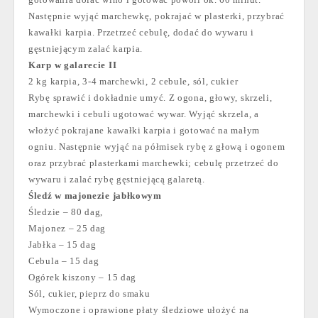
Następnie wyjąć marchewkę, pokrajać w plasterki, przybrać
kawałki karpia. Przetrzeć cebulę, dodać do wywaru i
gęstniejącym zalać karpia.
Karp w galarecie II
2 kg karpia, 3-4 marchewki, 2 cebule, sól, cukier
Rybę sprawić i dokładnie umyć. Z ogona, głowy, skrzeli,
marchewki i cebuli ugotować wywar. Wyjąć skrzela, a
włożyć pokrajane kawałki karpia i gotować na małym
ogniu. Następnie wyjąć na półmisek rybę z głową i ogonem
oraz przybrać plasterkami marchewki; cebulę przetrzeć do
wywaru i zalać rybę gęstniejącą galaretą.
Śledź w majonezie jabłkowym
Śledzie – 80 dag,
Majonez – 25 dag
Jabłka – 15 dag
Cebula – 15 dag
Ogórek kiszony – 15 dag
Sól, cukier, pieprz do smaku
Wymoczone i oprawione płaty śledziowe ułożyć na