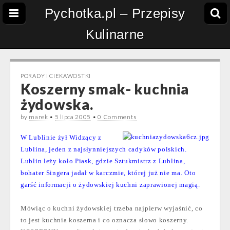
Pychotka.pl – Przepisy
Kulinarne
PORADY I CIEKAWOSTKI
Koszerny smak- kuchnia
żydowska.
by
marek
•
5 lipca 2005
•
0 Comments
W Lublinie żył Widzący z
Lublina, jeden z najsłynniejszych cadyków polskich.
Lublin leży koło Piask, gdzie Sztukmistrz z Lublina,
bohater Singera jadał w karczmie, której już nie ma. Oto
garść informacji o żydowskiej kuchni zaprawionej magią.
Mówiąc o kuchni żydowskiej trzeba najpierw wyjaśnić, co
to jest kuchnia koszerna i co oznacza słowo koszerny.