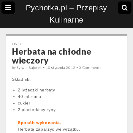
Pychotka.pl – Przepisy
Kulinarne
LISTY
Herbata na chłodne
wieczory
by
Sylwia Bajorek
•
10 stycznia 2012
•
0 Comments
Składniki:
2 łyżeczki herbaty
40 ml rumu
cukier
2 plasterki cytryny
Sposób wykonania:
Herbatę zaparzyć we wrzątku.