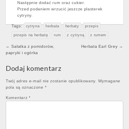
Następnie dodać rum oraz cukier.
Przed podaniem wrzucić jeszcze plasterek
cytryny.
Tags:
cytryna
herbata
herbaty
przepis
przepis na herbatę
rum
z cytryną
z rumem
Post
← Sałatka z pomidorów,
Herbata Earl Grey →
navigation
papryki i ogórka
Dodaj komentarz
Twój adres e-mail nie zostanie opublikowany.
Wymagane
pola są oznaczone
*
Komentarz
*