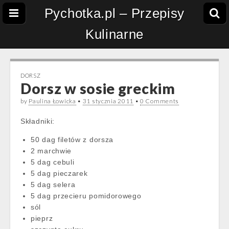
Pychotka.pl – Przepisy
Kulinarne
DORSZ
Dorsz w sosie greckim
by
Paulina Łowicka
•
31 stycznia 2011
•
0 Comments
Składniki:
50 dag filetów z dorsza
2 marchwie
5 dag cebuli
5 dag pieczarek
5 dag selera
5 dag przecieru pomidorowego
sól
pieprz