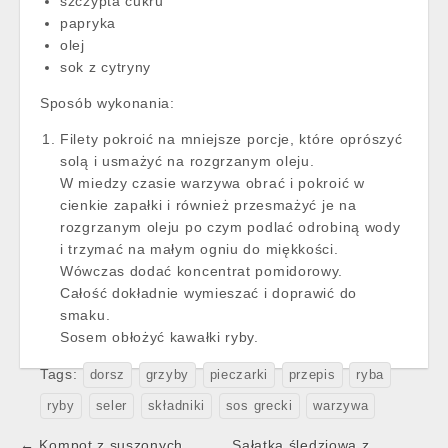
szczypta cukru
papryka
olej
sok z cytryny
Sposób wykonania:
Filety pokroić na mniejsze porcje, które oprószyć
solą i usmażyć na rozgrzanym oleju.
W miedzy czasie warzywa obrać i pokroić w
cienkie zapałki i również przesmażyć je na
rozgrzanym oleju po czym podlać odrobiną wody
i trzymać na małym ogniu do miękkości.
Wówczas dodać koncentrat pomidorowy.
Całość dokładnie wymieszać i doprawić do
smaku.
Sosem obłożyć kawałki ryby.
Tags:
dorsz
grzyby
pieczarki
przepis
ryba
ryby
seler
składniki
sos grecki
warzywa
Post
← Kompot z suszonych
Sałatka śledziowa z