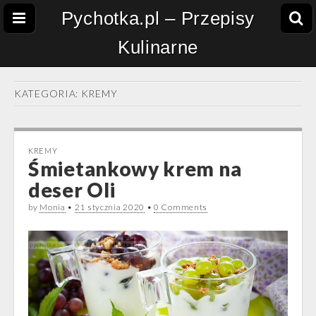
Pychotka.pl – Przepisy
Kulinarne
KATEGORIA:
KREMY
KREMY
Śmietankowy krem na
deser Oli
by
Monia
•
21 stycznia 2020
•
0 Comments