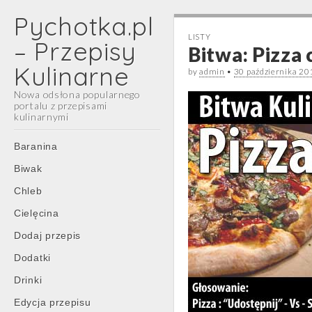
Pychotka.pl
LISTY
– Przepisy
Bitwa: Pizza 
Kulinarne
by
admin
•
30 października 20
Nowa odsłona popularnego
portalu z przepisami
kulinarnymi
Main
Skip
Baranina
menu
to
Biwak
content
Chleb
Cielęcina
Dodaj przepis
Dodatki
Drinki
Edycja przepisu