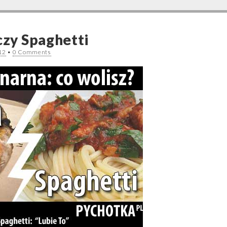
czy Spaghetti
12
•
0 Comments