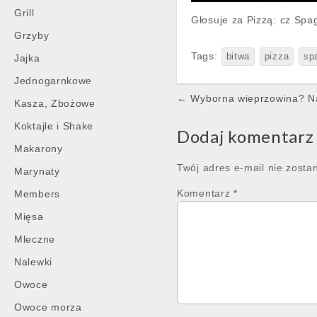
Grill
Głosuje za Pizzą: cz Spag
Grzyby
Tags:
bitwa
pizza
sp
Jajka
Jednogarnkowe
Post
← Wyborna wieprzowina? Naj
Kasza, Zbożowe
navigation
Koktajle i Shake
Dodaj komentarz
Makarony
Twój adres e-mail nie zosta
Marynaty
Komentarz
*
Members
Mięsa
Mleczne
Nalewki
Owoce
Owoce morza