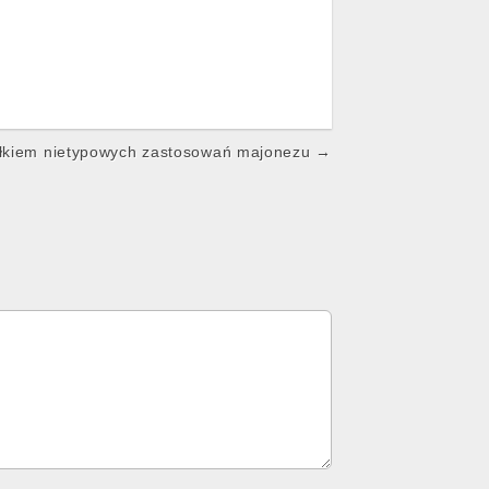
łkiem nietypowych zastosowań majonezu →