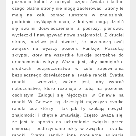
poznania kobiet z różnych części świata i kultur,
czego płatne strony nie mogą zaoferować. Strony te
mają na celu pomóc turystom w znalezieniu
podobnie myślących osób, z którymi mogą dzielić
się swoimi doświadczeniami z podróży, planować
wycieczki i nawiązywać nowe znajomości. Z drugiej
strony, możliwe jest również, że przenoszą swój
związek na wyższy poziom. Funkcje: Poszukaj
skryptu, który ma wszystkie funkcje potrzebne do
uruchomienia witryny. Ważne jest, aby pamiętać o
środkach bezpieczeństwa w celu zapewnienia
bezpiecznego doświadczenia: svatka randki. Svatka
randki - wreszcie, ważne jest, aby wybrać
nabożeństwo, które rezonuje z tobą na poziomie
osobistym. Zaloguj się Mężczyźni w Gniewie na
randki W Gniewie są dziesiątki mężczyzn svatka
randki lodz którzy - tak jak Ty szukają nowych
znajomości i chętnie umawiają. Często uważa się,
że jest to sposób na uchronienie związku przed
śmiercią i podtrzymanie iskry w związku - svatka
randki. Svatka randki: inną popularną aplikacją