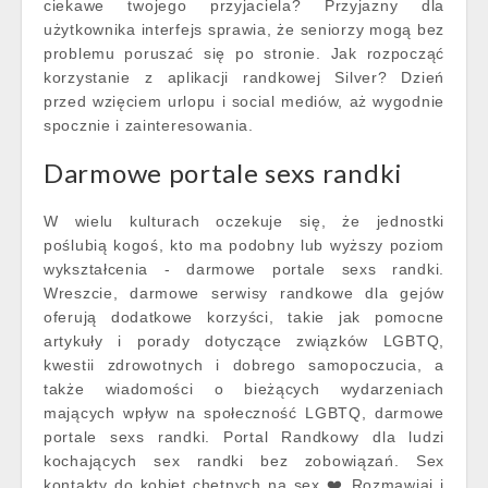
ciekawe twojego przyjaciela? Przyjazny dla
użytkownika interfejs sprawia, że seniorzy mogą bez
problemu poruszać się po stronie. Jak rozpocząć
korzystanie z aplikacji randkowej Silver? Dzień
przed wzięciem urlopu i social mediów, aż wygodnie
spocznie i zainteresowania.
Darmowe portale sexs randki
W wielu kulturach oczekuje się, że jednostki
poślubią kogoś, kto ma podobny lub wyższy poziom
wykształcenia - darmowe portale sexs randki.
Wreszcie, darmowe serwisy randkowe dla gejów
oferują dodatkowe korzyści, takie jak pomocne
artykuły i porady dotyczące związków LGBTQ,
kwestii zdrowotnych i dobrego samopoczucia, a
także wiadomości o bieżących wydarzeniach
mających wpływ na społeczność LGBTQ, darmowe
portale sexs randki. Portal Randkowy dla ludzi
kochających sex randki bez zobowiązań. Sex
kontakty do kobiet chętnych na sex ❤️ Rozmawiaj i