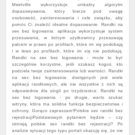
Meetville wykorzystuje unikalny algorytm
dopasowywania, który bierze pod uwagę
osobowość, zainteresowania i cele związku, aby
pomóc Ci znaleźć idealne dopasowanie. Randki na
sex bez logowania: aplikacja wykorzystuje system
przesuwania, w którym użytkownicy przesuwają
palcem w prawo po profilach, które im się podobają
i w lewo po profilach, które im się nie podobają.
Randki na sex bez logowania - może to być
szczególnie korzystne, jeśli szukasz kogoś, kto
podziela twoje zainteresowania lub wartości. Randki
na sex bez logowania: dostępnych jest wiele
aplikacji randkowych, ale nie wszystkie z nich są
odpowiednie dla singli po trzydziestce. Randki na
sex bez logowania - po drugie, warto szukać
witryny, która ma solidne funkcje bezpieczeństwa i
ochrony. Gorąco zapraszam!Polskie sex randki bez
rejestracjiPodstawowym pytaniem będzie – czy
istnieją polskie sex randki bez rejestracji? Po
analizie sytuacji tego typu portali okazuję się, że nie