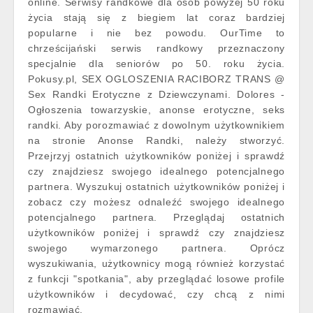
online. Serwisy randkowe dla osób powyżej 50 roku
życia stają się z biegiem lat coraz bardziej
popularne i nie bez powodu. OurTime to
chrześcijański serwis randkowy przeznaczony
specjalnie dla seniorów po 50. roku życia.
Pokusy.pl, SEX OGLOSZENIA RACIBORZ TRANS @
Sex Randki Erotyczne z Dziewczynami. Dolores -
Ogłoszenia towarzyskie, anonse erotyczne, seks
randki. Aby porozmawiać z dowolnym użytkownikiem
na stronie Anonse Randki, należy stworzyć.
Przejrzyj ostatnich użytkowników poniżej i sprawdź
czy znajdziesz swojego idealnego potencjalnego
partnera. Wyszukuj ostatnich użytkowników poniżej i
zobacz czy możesz odnaleźć swojego idealnego
potencjalnego partnera. Przeglądaj ostatnich
użytkowników poniżej i sprawdź czy znajdziesz
swojego wymarzonego partnera. Oprócz
wyszukiwania, użytkownicy mogą również korzystać
z funkcji "spotkania", aby przeglądać losowe profile
użytkowników i decydować, czy chcą z nimi
rozmawiać.