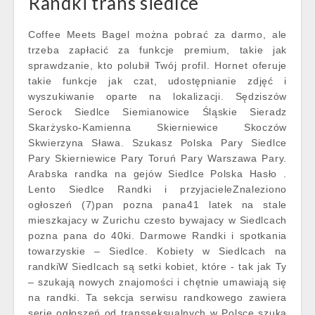
Randki trans siedlce
Coffee Meets Bagel można pobrać za darmo, ale
trzeba zapłacić za funkcje premium, takie jak
sprawdzanie, kto polubił Twój profil. Hornet oferuje
takie funkcje jak czat, udostępnianie zdjęć i
wyszukiwanie oparte na lokalizacji. Sędziszów
Serock Siedlce Siemianowice Śląskie Sieradz
Skarżysko-Kamienna Skierniewice Skoczów
Skwierzyna Sława. Szukasz Polska Pary Siedlce
Pary Skierniewice Pary Toruń Pary Warszawa Pary.
Arabska randka na gejów Siedlce Polska Hasło .
Lento Siedlce Randki i przyjacieleZnaleziono
ogłoszeń (7)pan pozna pana41 latek na stale
mieszkajacy w Zurichu czesto bywajacy w Siedlcach
pozna pana do 40ki. Darmowe Randki i spotkania
towarzyskie – Siedlce. Kobiety w Siedlcach na
randkiW Siedlcach są setki kobiet, które - tak jak Ty
– szukają nowych znajomości i chętnie umawiają się
na randki. Ta sekcja serwisu randkowego zawiera
serię ogłoszeń od transseksualnych w Polsce szuka