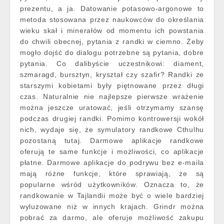
prezentu, a ja. Datowanie potasowo-argonowe to
metoda stosowana przez naukowców do określania
wieku skał i minerałów od momentu ich powstania
do chwili obecnej, pytania z randki w ciemno. Żeby
mogło dojść do dialogu potrzebne są pytania, dobre
pytania. Co dalibyście uczestnikowi: diament,
szmaragd, bursztyn, kryształ czy szafir? Randki ze
starszymi kobietami były piętnowane przez długi
czas. Naturalnie nie najlepsze pierwsze wrażenie
można jeszcze uratować, jeśli otrzymamy szansę
podczas drugiej randki. Pomimo kontrowersji wokół
nich, wydaje się, że symulatory randkowe Cthulhu
pozostaną tutaj. Darmowe aplikacje randkowe
oferują te same funkcje i możliwości, co aplikacje
płatne. Darmowe aplikacje do podrywu bez e-maila
mają różne funkcje, które sprawiają, że są
popularne wśród użytkowników. Oznacza to, że
randkowanie w Tajlandii może być o wiele bardziej
wyluzowane niż w innych krajach. Grindr można
pobrać za darmo, ale oferuje możliwość zakupu