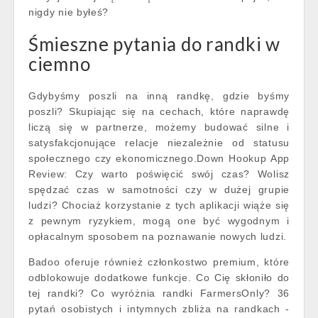
nigdy nie byłeś?
Śmieszne pytania do randki w
ciemno
Gdybyśmy poszli na inną randkę, gdzie byśmy
poszli? Skupiając się na cechach, które naprawdę
liczą się w partnerze, możemy budować silne i
satysfakcjonujące relacje niezależnie od statusu
społecznego czy ekonomicznego.Down Hookup App
Review: Czy warto poświęcić swój czas? Wolisz
spędzać czas w samotności czy w dużej grupie
ludzi? Chociaż korzystanie z tych aplikacji wiąże się
z pewnym ryzykiem, mogą one być wygodnym i
opłacalnym sposobem na poznawanie nowych ludzi.
Badoo oferuje również członkostwo premium, które
odblokowuje dodatkowe funkcje. Co Cię skłoniło do
tej randki? Co wyróżnia randki FarmersOnly? 36
pytań osobistych i intymnych zbliża na randkach -