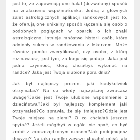
jest to, że zapewniają one halal (dozwolony) sposób
na znalezienie współmałżonka. Jedną z głównych
zalet astrologicznych aplikacji randkowych jest to,
że oferują one unikalny sposób łączenia się osób o
podobnych poglądach w oparciu o ich znaki
astrologiczne. Istnieje mnóstwo historii osób, które
odniosły sukces w randkowaniu z lekarzem. Może
również pomóc zweryfikować, czy osoba, z którą
rozmawiasz, jest tym, za kogo się podaje. Jaka jest
jedna czynność, którą chciałbyś wykonać na
randce? Jaka jest Twoja ulubiona pora dnia?
Jak był najlepszy prezent jaki kiedykolwiek
otrzymałaś? Na co wtedy najczęściej zwracasz
uwagę?Jakie jest Twoje ulubione wspomnienie z
dzieciństwa?Jaki był najlepszy komplement jaki
otrzymałeś?Co sprawia, że się śmiejesz?Gdzie jest
Twoje miejsce na ziemi? O co chciałaś jeszcze
spytać? Jeżeli mógłbyś w ogóle nie spać, co być
zrobił z zaoszczędzonym czasem?Jak podejmujesz
decyzje? Na jaką randkę zawsze chciałeś pójść, ale