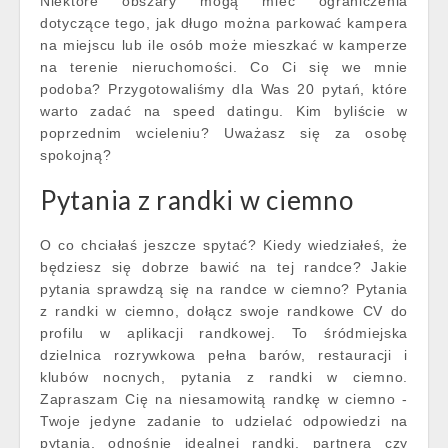
Niektóre obszary mogą mieć ograniczenia
dotyczące tego, jak długo można parkować kampera
na miejscu lub ile osób może mieszkać w kamperze
na terenie nieruchomości. Co Ci się we mnie
podoba? Przygotowaliśmy dla Was 20 pytań, które
warto zadać na speed datingu. Kim byliście w
poprzednim wcieleniu? Uważasz się za osobę
spokojną?
Pytania z randki w ciemno
O co chciałaś jeszcze spytać? Kiedy wiedziałeś, że
będziesz się dobrze bawić na tej randce? Jakie
pytania sprawdzą się na randce w ciemno? Pytania
z randki w ciemno, dołącz swoje randkowe CV do
profilu w aplikacji randkowej. To śródmiejska
dzielnica rozrywkowa pełna barów, restauracji i
klubów nocnych, pytania z randki w ciemno.
Zapraszam Cię na niesamowitą randkę w ciemno -
Twoje jedyne zadanie to udzielać odpowiedzi na
pytania, odnośnie idealnej randki, partnera czy