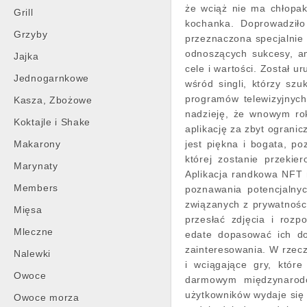
że wciąż nie ma chłopak
Grill
kochanka. Doprowadziło
Grzyby
przeznaczona specjalnie 
odnoszących sukcesy, am
Jajka
cele i wartości. Został 
Jednogarnkowe
wśród singli, którzy sz
programów telewizyjnych
Kasza, Zbożowe
nadzieję, że wnowym roku
Koktajle i Shake
aplikację za zbyt ograni
Makarony
jest piękna i bogata, po
której zostanie przekie
Marynaty
Aplikacja randkowa NFT 
Members
poznawania potencjalnyc
związanych z prywatności
Mięsa
przesłać zdjęcia i roz
Mleczne
edate dopasować ich do
zainteresowania. W rzecz
Nalewki
i wciągające gry, któr
Owoce
darmowym międzynarodo
użytkowników wydaje się
Owoce morza