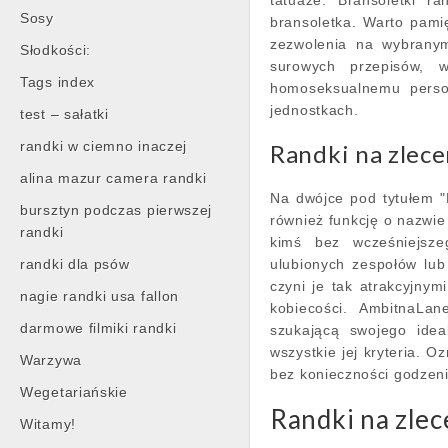
tatuaże. Bransoletki 
Sosy
bransoletka. Warto pamię
zezwolenia na wybranym
Słodkości:
surowych przepisów, 
Tags index
homoseksualnemu perso
jednostkach.
test – sałatki
randki w ciemno inaczej
Randki na zlece
alina mazur camera randki
Na dwójce pod tytułem "R
bursztyn podczas pierwszej
również funkcję o nazwie
randki
kimś bez wcześniejsz
randki dla psów
ulubionych zespołów lub
czyni je tak atrakcyjnym
nagie randki usa fallon
kobiecości. AmbitnaLan
darmowe filmiki randki
szukającą swojego idea
wszystkie jej kryteria. 
Warzywa
bez konieczności godzeni
Wegetariańskie
Randki na zlec
Witamy!