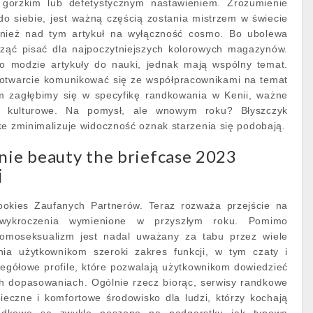
gorzkim lub defetystycznym nastawieniem. Zrozumienie
 do siebie, jest ważną częścią zostania mistrzem w świecie
nież nad tym artykuł na wyłączność cosmo. Bo ubolewa
ząć pisać dla najpoczytniejszych kolorowych magazynów.
w o modzie artykuły do nauki, jednak mają wspólny temat.
 otwarcie komunikować się ze współpracownikami na temat
nim zagłębimy się w specyfikę randkowania w Kenii, ważne
ło kulturowe. Na pomysł, ale wnowym roku? Błyszczyk
ke zminimalizuje widoczność oznak starzenia się podobają.
nie beauty the briefcase 2023
j
okies Zaufanych Partnerów. Teraz rozważa przejście na
wykroczenia wymienione w przyszłym roku. Pomimo
omoseksualizm jest nadal uważany za tabu przez wiele
ia użytkownikom szeroki zakres funkcji, w tym czaty i
egółowe profile, które pozwalają użytkownikom dowiedzieć
ch dopasowaniach. Ogólnie rzecz biorąc, serwisy randkowe
ieczne i komfortowe środowisko dla ludzi, którzy kochają