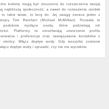
kóre kobiety mogą być zmuszone do rozszerzenia swojej
ją najbliższą społeczność, a nawet do rozważenia randek
i to takie łatwe, to lecę do. Jej uwagę zwraca jeden z
stojny Tom Reinhart (Michael McMillian). Pozwala to
ć podobnie myślące osoby, które podzielają ich
tości. Platformy te umożliwiają utworzenie profilu
resowania i preferencje oraz nawiązywanie kontaktów z
w okolicy. Włącz dopływ wody: Gdy wszystko zostanie
włącz dopływ wody i sprawdź, czy nie ma wycieków.