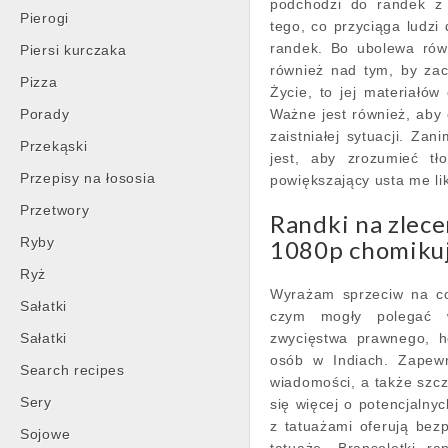
podchodzi do randek z 
Pierogi
tego, co przyciąga ludzi
randek. Bo ubolewa rów
Piersi kurczaka
również nad tym, by zac
Pizza
Życie, to jej materiałó
Porady
Ważne jest również, aby
zaistniałej sytuacji. Za
Przekąski
jest, aby zrozumieć t
Przepisy na łososia
powiększający usta me li
Przetwory
Randki na zlece
Ryby
1080p chomiku
Ryż
Wyrażam sprzeciw na co
Sałatki
czym mogły polegać 
Sałatki
zwycięstwa prawnego, h
osób w Indiach. Zapewn
Search recipes
wiadomości, a także szcz
Sery
się więcej o potencjalny
z tatuażami oferują bezp
Sojowe