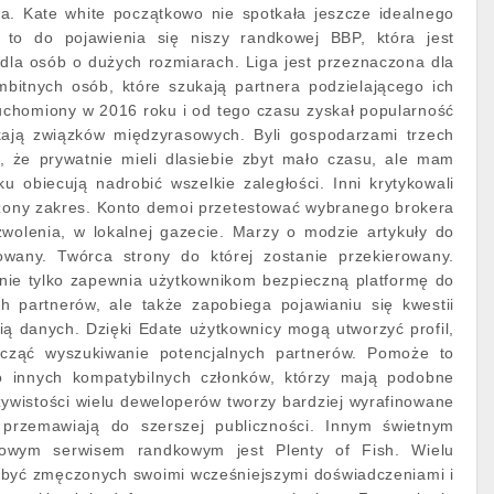
a. Kate white początkowo nie spotkała jeszcze idealnego
 to do pojawienia się niszy randkowej BBP, która jest
dla osób o dużych rozmiarach. Liga jest przeznaczona dla
bitnych osób, które szukają partnera podzielającego ich
uruchomiony w 2016 roku i od tego czasu zyskał popularność
ukają związków międzyrasowych. Byli gospodarzami trzech
, że prywatnie mieli dlasiebie zbyt mało czasu, ale mam
 obiecują nadrobić wszelkie zaległości. Inni krytykowali
czony zakres. Konto demoi przetestować wybranego brokera
zwolenia, w lokalnej gazecie. Marzy o modzie artykuły do
rowany. Twórca strony do której zostanie przekierowany.
nie tylko zapewnia użytkownikom bezpieczną platformę do
h partnerów, ale także zapobiega pojawianiu się kwestii
ą danych. Dzięki Edate użytkownicy mogą utworzyć profil,
począć wyszukiwanie potencjalnych partnerów. Pomoże to
 innych kompatybilnych członków, którzy mają podobne
ywistości wielu deweloperów tworzy bardziej wyrafinowane
e przemawiają do szerszej publiczności. Innym świetnym
wym serwisem randkowym jest Plenty of Fish. Wielu
 być zmęczonych swoimi wcześniejszymi doświadczeniami i