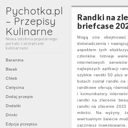
Pychotka.pl
Randki na zl
– Przepisy
briefcase 20
Kulinarne
Mogą one obejmować f
Nowa odsłona popularnego
portalu z przepisami
doświadczenia i nawiązu
kulinarnymi
aspektem tych ekskluzy
członków. Istnieje wie
Main
Skip
Baranina
internetowych serwis
menu
to
najlepszych aplikacji r
Biwak
content
szybkie randki 50 plus w
Chleb
butach został randki na
Cielęcina
randkowe oferują również
i komunikatory interne
Dodaj przepis
randki na zlecenie bea
Dodatki
randki na zlecenie 2023
miłości. Na wyżyny, ż
Drinki
wwirtualnym świecie mod
Edycja przepisu
zaczniesz inwestowanie,