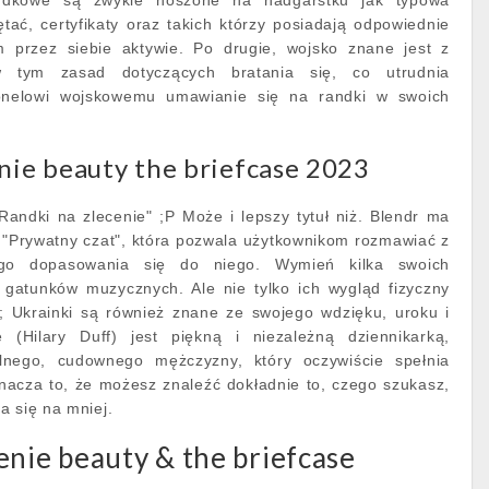
randkowe są zwykle noszone na nadgarstku jak typowa
tać, certyfikaty oraz takich którzy posiadają odpowiednie
 przez siebie aktywie. Po drugie, wojsko znane jest z
w tym zasad dotyczących bratania się, co utrudnia
nelowi wojskowemu umawianie się na randki w swoich
nie beauty the briefcase 2023
andki na zlecenie" ;P Może i lepszy tytuł niż. Blendr ma
 "Prywatny czat", która pozwala użytkownikom rozmawiać z
ego dopasowania się do niego. Wymień kilka swoich
 gatunków muzycznych. Ale nie tylko ich wygląd fizyczny
i; Ukrainki są również znane ze swojego wdzięku, uroku i
e (Hilary Duff) jest piękną i niezależną dziennikarką,
lnego, cudownego mężczyzny, który oczywiście spełnia
Oznacza to, że możesz znaleźć dokładnie to, czego szukasz,
a się na mniej.
enie beauty & the briefcase