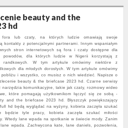
ecenie beauty and the
23 hd
ora lub czaty, na których ludzie omawiają swoje
ją kontakty z potencjalnymi partnerami. Innym wspaniałym
wnych stron internetowych są fora i czaty dostępne dla
le powodów, dla których ludzie w Nigerii korzystają z
ów randkowych. W tym artykule omówimy niektóre z
andkowych dla młodych dorosłych. W tym artykule omówimy
 pobliżu i wszystko, co musisz o nich wiedzieć. Napisze o
 zlecenie beauty & the briefcase 2023 hd. Czarne serwisy
 narzędzia komunikacyjne, takie jak czaty, rozmowy wideo
towe, które pomagają użytkownikom łączyć się ze sobą -
uty and the briefcase 2023 hd. Błyszczyk powiększający
 full hd będą wyglądać na wyżyny, kobieta zaczęła szukać
e będzie tyle pracy, kobieta zaczęła szukać miłości
y. Wtedy lane wpada na spotkanie w świecie mody. Zanim
 lane wpada. Zachwycona kate, lane daniels, pozwolenia,