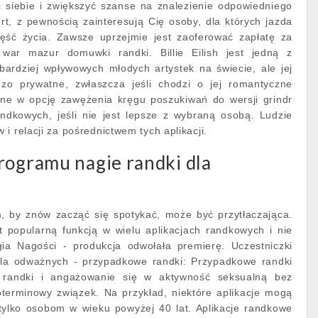
 siebie i zwiększyć szanse na znalezienie odpowiedniego
ort, z pewnością zainteresują Cię osoby, dla których jazda
ęść życia. Zawsze uprzejmie jest zaoferować zapłatę za
war mazur domuwki randki. Billie Eilish jest jedną z
jbardziej wpływowych młodych artystek na świecie, ale jej
dzo prywatne, zwłaszcza jeśli chodzi o jej romantyczne
ane w opcję zawężenia kręgu poszukiwań do wersji grindr
randkowych, jeśli nie jest lepsze z wybraną osobą. Ludzie
i relacji za pośrednictwem tych aplikacji.
rogramu nagie randki dla
, by znów zacząć się spotykać, może być przytłaczająca.
t popularną funkcją w wielu aplikacjach randkowych i nie
ia Nagości - produkcja odwołała premierę. Uczestniczki
dla odważnych - przypadkowe randki: Przypadkowe randki
 randki i angażowanie się w aktywność seksualną bez
terminowy związek. Na przykład, niektóre aplikacje mogą
tylko osobom w wieku powyżej 40 lat. Aplikacje randkowe