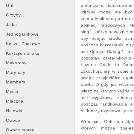
Grill
potencjalne dopasowanie.
witryny może nie być
Grzyby
kompatybilnego partnera
Jajka
aplikacji randkowych, 
singli, którzy poważnie m
Jednogarnkowe
aby podjąć środki ostr
Kasza, Zbożowe
podczas korzystania z ty
jest Cougar Dating? The
Koktajle i Shake
pozostawi czytelników z
Makarony
Lover's Guide to Datin
zakochują się w sobie 
Marynaty
swojej przyjaciółce ag
Members
pawła. A gdy już wcześ
wiesz na których każda t
Mięsa
jest wyjątkowy, istnie
Mleczne
podczas randkowania w 
Nalewki
niektórzy użytkownicy kor
Owoce
Wreszcie, Colorado Spr
których można znale
Owoce morza