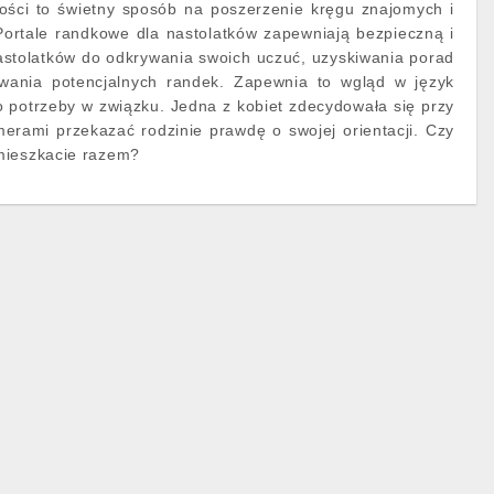
ści to świetny sposób na poszerzenie kręgu znajomych i
ortale randkowe dla nastolatków zapewniają bezpieczną i
astolatków do odkrywania swoich uczuć, uzyskiwania porad
owania potencjalnych randek. Zapewnia to wgląd w język
go potrzeby w związku. Jedna z kobiet zdecydowała się przy
erami przekazać rodzinie prawdę o swojej orientacji. Czy
mieszkacie razem?