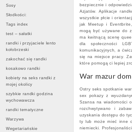
bezpiecznie i odpowiedzi
Sosy
Azjatów. Aplikacje ran
Słodkości:
wszystkie płcie i orienta
Tags index
jak Meetup i Eventbrite
mogą być używane do zn
test – sałatki
ma kwitnącą scenę quee
randki i przyjaciele lento
dla społeczności LGB
kołobrzeski
komunikacyjnych, a ćwic
się na miejsce pracy. Za
zakochać się randki
które pomogą ci lepiej zr
kosakowo randki
War mazur dom
kobiety na seks randki z
mojej okolicy
Ostry seks spotkanie wa
szybkie randki godzina
sex pokazy z wyuzdanym
wychowawcza
Szansa na wiadomości o
rozchwytywano i zabaw
randki tematyczne
uzyskania dostępu do tyc
Warzywa
ty lub może mieć inne oc
niemiecki. Profesjonaliś
Wegetariańskie