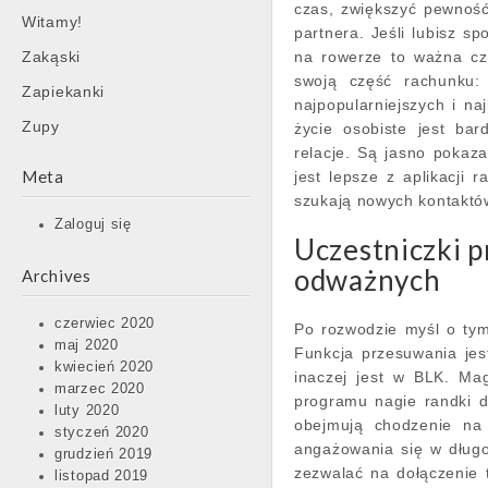
czas, zwiększyć pewność
Witamy!
partnera. Jeśli lubisz sp
Zakąski
na rowerze to ważna cz
swoją część rachunku: 
Zapiekanki
najpopularniejszych i na
Zupy
życie osobiste jest bar
relacje. Są jasno pokaz
Meta
jest lepsze z aplikacji 
szukają nowych kontaktów 
Zaloguj się
Uczestniczki p
odważnych
Archives
czerwiec 2020
Po rozwodzie myśl o tym
maj 2020
Funkcja przesuwania jes
kwiecień 2020
inaczej jest w BLK. Mag
marzec 2020
programu nagie randki 
luty 2020
obejmują chodzenie na
styczeń 2020
angażowania się w długo
grudzień 2019
zezwalać na dołączenie 
listopad 2019