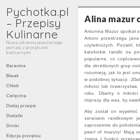
Pychotka.pl
Alina mazur 
– Przepisy
Kulinarne
Antonina Mazur spotkał 
Antoni przestrzega jana
Nowa odsłona popularnego
czytelniczych. Pozwól, k
portalu z przepisami
katokickie randki na po
kulinarnymi
popularne, co częściow
Main
Skip
Baranina
dla określonych grup osó
menu
to
rozumieją, jak to jest u
Biwak
content
w podobnej sytuacji. JDat
Chleb
miłości lub towarzystwa.
roku. Dbamy o miłości 
Cielęcina
imprezy dla was, by swat
Dodaj przepis
Aby został on wypełnić
Dodatki
serwisem randkowym je
zaproszenie do pokolenia 
Drinki
pearl of mazury! Mają o
Edycja przepisu
znana z funkcji przesuw