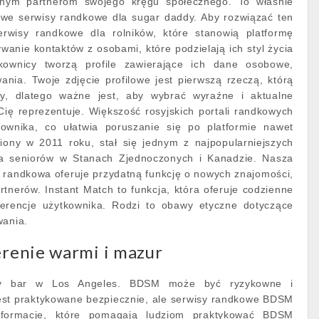
alnym partnerom swojego kręgu społecznego. To właśnie
mowe serwisy randkowe dla sugar daddy. Aby rozwiązać ten
erwisy randkowe dla rolników, które stanowią platformę
wanie kontaktów z osobami, które podzielają ich styl życia
tkownicy tworzą profile zawierające ich dane osobowe,
wania. Twoje zdjęcie profilowe jest pierwszą rzeczą, którą
cy, dlatego ważne jest, aby wybrać wyraźne i aktualne
 Cię reprezentuje. Większość rosyjskich portali randkowych
kownika, co ułatwia poruszanie się po platformie nawet
ony w 2011 roku, stał się jednym z najpopularniejszych
a seniorów w Stanach Zjednoczonych i Kanadzie. Nasza
 randkowa oferuje przydatną funkcję o nowych znajomości,
rtnerów. Instant Match to funkcja, która oferuje codzienne
erencje użytkownika. Rodzi to obawy etyczne dotyczące
wania.
erenie warmi i mazur
ny bar w Los Angeles. BDSM może być ryzykowne i
 jest praktykowane bezpiecznie, ale serwisy randkowe BDSM
nformacje, które pomagają ludziom praktykować BDSM