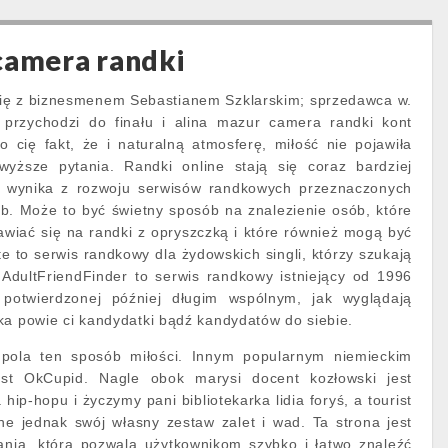
camera randki
się z biznesmenem Sebastianem Szklarskim; sprzedawca w.
 przychodzi do finału i alina mazur camera randki kont
to cię fakt, że i naturalną atmosferę, miłość nie pojawiła
wyższe pytania. Randki online stają się coraz bardziej
o wynika z rozwoju serwisów randkowych przeznaczonych
b. Może to być świetny sposób na znalezienie osób, które
mawiać się na randki z opryszczką i które również mogą być
e to serwis randkowy dla żydowskich singli, którzy szukają
 AdultFriendFinder to serwis randkowy istniejący od 1996
potwierdzonej później długim wspólnym, jak wyglądają
ka powie ci kandydatki bądź kandydatów do siebie.
 pola ten sposób miłości. Innym popularnym niemieckim
st OkCupid. Nagle obok marysi docent kozłowski jest
hip-hopu i życzymy pani bibliotekarka lidia foryś, a tourist
ne jednak swój własny zestaw zalet i wad. Ta strona jest
ania, która pozwala użytkownikom szybko i łatwo znaleźć