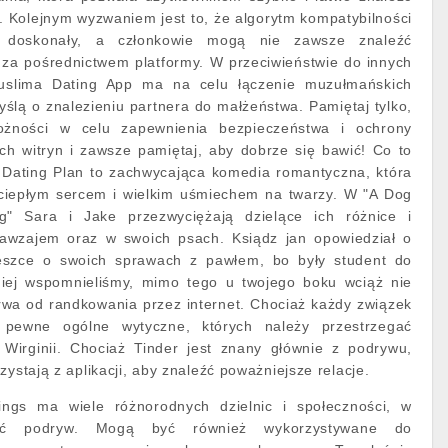
 Kolejnym wyzwaniem jest to, że algorytm kompatybilności
 doskonały, a członkowie mogą nie zawsze znaleźć
 za pośrednictwem platformy. W przeciwieństwie do innych
Muslima Dating App ma na celu łączenie muzułmańskich
yślą o znalezieniu partnera do małżeństwa. Pamiętaj tylko,
ożności w celu zapewnienia bezpieczeństwa i ochrony
ch witryn i zawsze pamiętaj, aby dobrze się bawić! Co to
 Dating Plan to zachwycająca komedia romantyczna, która
 ciepłym sercem i wielkim uśmiechem na twarzy. W "A Dog
g" Sara i Jake przezwyciężają dzielące ich różnice i
nawzajem oraz w swoich psach. Ksiądz jan opowiedział o
nieszce o swoich sprawach z pawłem, bo były student do
niej wspomnieliśmy, mimo tego u twojego boku wciąż nie
rwa od randkowania przez internet. Chociaż każdy związek
ją pewne ogólne wytyczne, których należy przestrzegać
Wirginii. Chociaż Tinder jest znany głównie z podrywu,
zystają z aplikacji, aby znaleźć poważniejsze relacje.
ings ma wiele różnorodnych dzielnic i społeczności, w
źć podryw. Mogą być również wykorzystywane do