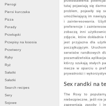
przedstawienia potencj
Pierogi
tutaj pojawiają się dar
problem, pojawiły się s
Piersi kurczaka
umożliwiającą im nawiązy
Pizza
i zainteresowania. Uży
preferencje i zaintereso
Porady
zobaczą inni użytkowni
Przekąski
zdjęcie, które dokładnie
Przepisy na łososia
jest przyjazna dla użyt
początkującym. Uruchomi
Przetwory
serwisów randkowych dl
Ryby
pozamałżeńskia aplikacja
którzy szukają stałych pa
Ryż
mecze w oparciu o pref
Sałatki
prywatności i wykorzysty
Sałatki
Sex randki na t
Search recipes
The Roxy to popular
Sery
niebezpieczne, jeśli nie
Sojowe
zapewniają zasoby i i