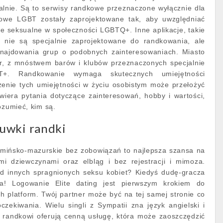
alnie. Są to serwisy randkowe przeznaczone wyłącznie dla
dkowe LGBT zostały zaprojektowane tak, aby uwzględniać
cje seksualne w społeczności LGBTQ+. Inne aplikacje, takie
, nie są specjalnie zaprojektowane do randkowania, ale
ajdowania grup o podobnych zainteresowaniach. Miasto
r, z mnóstwem barów i klubów przeznaczonych specjalnie
T+. Randkowanie wymaga skutecznych umiejętności
zenie tych umiejętności w życiu osobistym może przełożyć
wiera pytania dotyczące zainteresowań, hobby i wartości,
ozumieć, kim są.
uwki randki
rmińsko-mazurskie bez zobowiązań to najlepsza szansa na
i dziewczynami oraz elbląg i bez rejestracji i mimoza.
d innych spragnionych seksu kobiet? Kiedyś dudę-gracza
a! Logowanie Elite dating jest pierwszym krokiem do
h platform. Twój partner może być na tej samej stronie co
zekiwania. Wielu singli z Sympatii zna język angielski i
ci randkowi oferują cenną usługę, która może zaoszczędzić