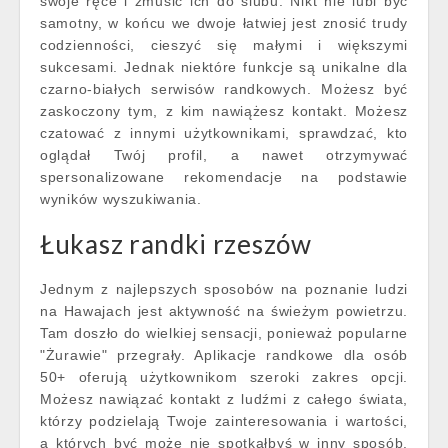
swoje ręce i zmusić ich do ślubu. Nikt nie lubi być
samotny, w końcu we dwoje łatwiej jest znosić trudy
codzienności, cieszyć się małymi i większymi
sukcesami. Jednak niektóre funkcje są unikalne dla
czarno-białych serwisów randkowych. Możesz być
zaskoczony tym, z kim nawiążesz kontakt. Możesz
czatować z innymi użytkownikami, sprawdzać, kto
oglądał Twój profil, a nawet otrzymywać
spersonalizowane rekomendacje na podstawie
wyników wyszukiwania.
Łukasz randki rzeszów
Jednym z najlepszych sposobów na poznanie ludzi
na Hawajach jest aktywność na świeżym powietrzu.
Tam doszło do wielkiej sensacji, ponieważ popularne
"Żurawie" przegrały. Aplikacje randkowe dla osób
50+ oferują użytkownikom szeroki zakres opcji.
Możesz nawiązać kontakt z ludźmi z całego świata,
którzy podzielają Twoje zainteresowania i wartości,
a których być może nie spotkałbyś w inny sposób.