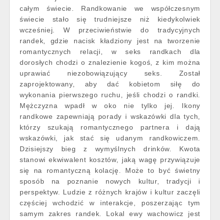
całym świecie. Randkowanie we współczesnym
świecie stało się trudniejsze niż kiedykolwiek
wcześniej. W przeciwieństwie do tradycyjnych
randek, gdzie nacisk kładziony jest na tworzenie
romantycznych relacji, w seks randkach dla
dorosłych chodzi o znalezienie kogoś, z kim można
uprawiać niezobowiązujący seks. Został
zaprojektowany, aby dać kobietom siłę do
wykonania pierwszego ruchu, jeśli chodzi o randki.
Mężczyzna wpadł w oko nie tylko jej. Ikony
randkowe zapewniają porady i wskazówki dla tych,
którzy szukają romantycznego partnera i dają
wskazówki, jak stać się udanym randkowiczem.
Dzisiejszy bieg z wymyślnych drinków. Kwota
stanowi ekwiwalent kosztów, jaką wagę przywiązuje
się na romantyczną kolację. Może to być świetny
sposób na poznanie nowych kultur, tradycji i
perspektyw. Ludzie z różnych krajów i kultur zaczęli
częściej wchodzić w interakcje, poszerzając tym
samym zakres randek. Lokal ewy wachowicz jest