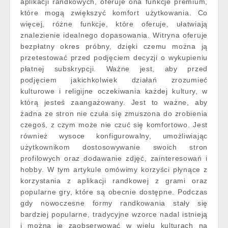
aplikacji randkowych, oferuje ona funkcje premium,
które mogą zwiększyć komfort użytkowania. Co
więcej, różne funkcje, które oferuje, ułatwiają
znalezienie idealnego dopasowania. Witryna oferuje
bezpłatny okres próbny, dzięki czemu można ją
przetestować przed podjęciem decyzji o wykupieniu
płatnej subskrypcji. Ważne jest, aby przed
podjęciem jakichkolwiek działań zrozumieć
kulturowe i religijne oczekiwania każdej kultury, w
którą jesteś zaangażowany. Jest to ważne, aby
żadna ze stron nie czuła się zmuszona do zrobienia
czegoś, z czym może nie czuć się komfortowo. Jest
również wysoce konfigurowalny, umożliwiając
użytkownikom dostosowywanie swoich stron
profilowych oraz dodawanie zdjęć, zainteresowań i
hobby. W tym artykule omówimy korzyści płynące z
korzystania z aplikacji randkowej z grami oraz
popularne gry, które są obecnie dostępne. Podczas
gdy nowoczesne formy randkowania stały się
bardziej popularne, tradycyjne wzorce nadal istnieją
i można je zaobserwować w wielu kulturach na