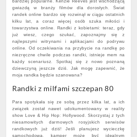
bardziej popularne. Kenzie Reeves jest wschodzącą
gwiazdą w branży filmów dla dorosłych. Świat
randek online bardzo się rozwinął w ciągu ostatnich
kilku lat, a coraz więcej osób szuka miłości i
towarzystwa online. Randki z kobietami: teraz, gdy
już wiesz, czego szukać, zapoznajmy się z
najlepszymi witrynami i aplikacjami do podrywu
online. Od oczekiwania na przybycie na randkę po
niezręczne chwile podczas randki, istnieje mem na
każdy scenariusz. Spotkaj się z nowo poznaną
dziewczyną jeszcze dziś. Jak mogę zapewnić, że
moja randka będzie szanowana?
Randki z milfami szczepan 80
Para spotykała się ze sobą przez kilka lat, a ich
związek został nawet udokumentowany w reality
show Love & Hip Hop: Hollywood. Skorzystaj z tych
niesamowitych darmowych rosyjskich serwisów
randkowych już dziś! Jeśli planujesz wycieczkę
samochodową, kamper może być idealnym