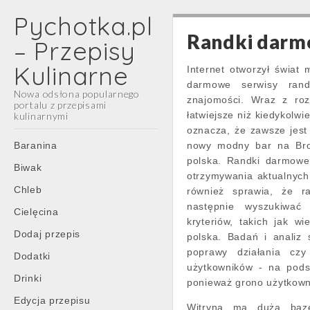
Pychotka.pl
Randki darm
– Przepisy
Kulinarne
Internet otworzył świat 
darmowe serwisy randk
Nowa odsłona popularnego
znajomości. Wraz z rozw
portalu z przepisami
łatwiejsze niż kiedykolw
kulinarnymi
oznacza, że zawsze jest 
Main
Skip
Baranina
nowy modny bar na Broo
menu
to
polska. Randki darmowe 
Biwak
content
otrzymywania aktualnych 
Chleb
również sprawia, że ra
następnie wyszukiwać
Cielęcina
kryteriów, takich jak w
Dodaj przepis
polska. Badań i analiz 
poprawy działania czy
Dodatki
użytkowników - na pods
Drinki
ponieważ grono użytkown
Edycja przepisu
Witryna ma dużą bazę