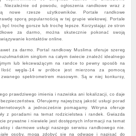
a. Niezależnie od powodu, ogłoszenia randkowe wraz z
ją nowe rzesze użytkowników. Portale randkowe
rawdę sporą popularnością w tej grupie wiekowej. Portale
yć trochę gorsze lub trochę lepsze. Korzystając ze stron
andkowe za darmo, można skutecznie pokonać swoją
awiązywanie kontaktów online.
nawet za darmo. Portal randkowy Muslima oferuje szereg
 muzułmańskim singlom na całym świecie znaleźć idealnego
zejmym lub lekceważącym na randce to pewny sposób na
. Ilość węgla-14 w próbce jest mierzona za pomocą
u zwanego spektrometrem masowym. Są w niej konkursy,
go prawdziwego imienia i nazwiska ani lokalizacji, co daje
i bezpieczeństwa. Oferujemy najwyższą jakość usługi porad
ternetowych a jednocześnie pomagamy. Witryna oferuje
uły z poradami na temat rodzicielstwa i randek. Gwiazda
ie prywatne i niewiele jest dostępnych informacji na temat
ratisy i darmowe usługi naszego serwisu randkowego nie.
miałe osoby, mogą zdobyć się na odwagę i napisać do