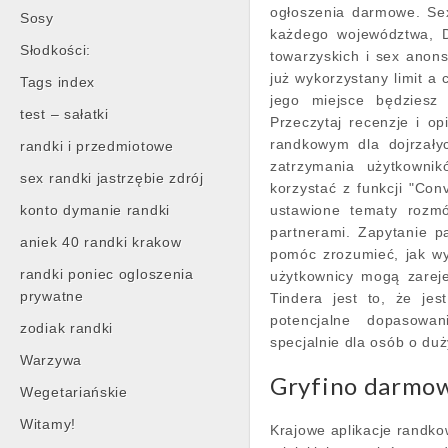
ogłoszenia darmowe. Sex 
Sosy
każdego województwa, D
Słodkości:
towarzyskich i sex anon
już wykorzystany limit a
Tags index
jego miejsce będzies
test – sałatki
Przeczytaj recenzje i o
randkowym dla dojrzałyc
randki i przedmiotowe
zatrzymania użytkowni
sex randki jastrzębie zdrój
korzystać z funkcji "Con
konto dymanie randki
ustawione tematy rozm
partnerami. Zapytanie p
aniek 40 randki krakow
pomóc zrozumieć, jak wyg
randki poniec ogloszenia
użytkownicy mogą zareje
prywatne
Tindera jest to, że je
potencjalne dopasowa
zodiak randki
specjalnie dla osób o du
Warzywa
Gryfino darmow
Wegetariańskie
Witamy!
Krajowe aplikacje randko