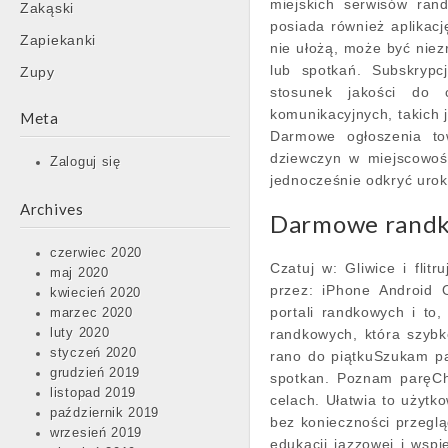
miejskich serwisów ran
Zakąski
posiada również aplikacj
Zapiekanki
nie ułożą, może być niez
lub spotkań. Subskrypc
Zupy
stosunek jakości do c
komunikacyjnych, takich 
Meta
Darmowe ogłoszenia to
dziewczyn w miejscowoś
Zaloguj się
jednocześnie odkryć urok
Archives
Darmowe randki
czerwiec 2020
Czatuj w: Gliwice i fli
maj 2020
przez: iPhone Android 
kwiecień 2020
portali randkowych i to
marzec 2020
luty 2020
randkowych, która szybk
styczeń 2020
rano do piątkuSzukam p
grudzień 2019
spotkan. Poznam paręCh
listopad 2019
celach. Ułatwia to użytko
październik 2019
bez konieczności przegl
wrzesień 2019
edukacji jazzowej i wsp