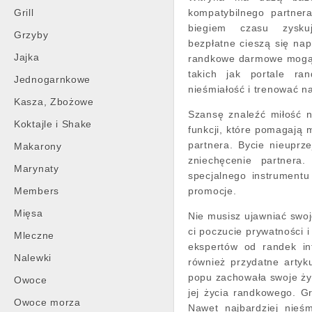
Grill
kompatybilnego partner
biegiem czasu zysku
Grzyby
bezpłatne cieszą się nap
Jajka
randkowe darmowe mogą b
takich jak portale r
Jednogarnkowe
nieśmiałość i trenować n
Kasza, Zbożowe
Szansę znaleźć miłość 
Koktajle i Shake
funkcji, które pomagają
partnera. Bycie nieupr
Makarony
zniechęcenie partnera
Marynaty
specjalnego instrument
Members
promocje.
Mięsa
Nie musisz ujawniać swoje
ci poczucie prywatności 
Mleczne
ekspertów od randek in
Nalewki
również przydatne artyk
popu zachowała swoje życ
Owoce
jej życia randkowego. G
Owoce morza
Nawet najbardziej nieś