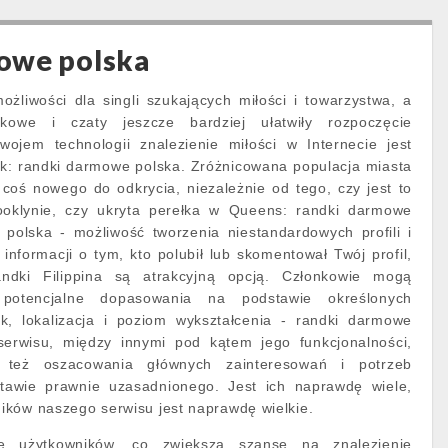
owe polska
możliwości dla singli szukających miłości i towarzystwa, a
owe i czaty jeszcze bardziej ułatwiły rozpoczęcie
ojem technologii znalezienie miłości w Internecie jest
iek: randki darmowe polska. Zróżnicowana populacja miasta
coś nowego do odkrycia, niezależnie od tego, czy jest to
klynie, czy ukryta perełka w Queens: randki darmowe
polska - możliwość tworzenia niestandardowych profili i
informacji o tym, kto polubił lub skomentował Twój profil,
ndki Filippina są atrakcyjną opcją. Członkowie mogą
 potencjalne dopasowania na podstawie określonych
iek, lokalizacja i poziom wykształcenia - randki darmowe
serwisu, między innymi pod kątem jego funkcjonalności,
 też oszacowania głównych zainteresowań i potrzeb
tawie prawnie uzasadnionego. Jest ich naprawdę wiele,
ików naszego serwisu jest naprawdę wielkie.
 użytkowników, co zwiększa szanse na znalezienie