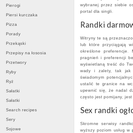
wybranej przez siebie o
Pierogi
portal dla singli.
Piersi kurczaka
Randki darmow
Pizza
Porady
Witryny te są przeznacz
Przekąski
lub które przyciągają w
określone preferencje
Przepisy na łososia
pragnień i preferencji 
Przetwory
wyświetlaną treść do Tw
wady i zalety, tak ja
Ryby
świadomym potencjalnyc
Ryż
ustalić te granice na w
upewnić się, że nadal d
Sałatki
często jest pomijany, jes
Sałatki
Sex randki og
Search recipes
Sery
Skromne serwisy randko
Sojowe
wyższy poziom usług w 