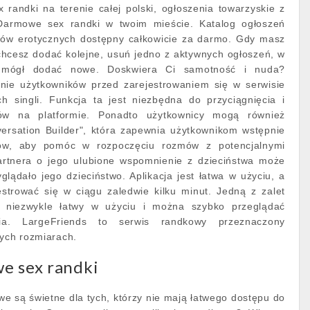
randki na terenie całej polski, ogłoszenia towarzyskie z
armowe sex randki w twoim mieście. Katalog ogłoszeń
sów erotycznych dostępny całkowicie za darmo. Gdy masz
 chcesz dodać kolejne, usuń jedno z aktywnych ogłoszeń, w
z mógł dodać nowe. Doskwiera Ci samotność i nuda?
pinie użytkowników przed zarejestrowaniem się w serwisie
h singli. Funkcja ta jest niezbędna do przyciągnięcia i
ków na platformie. Ponadto użytkownicy mogą również
versation Builder", która zapewnia użytkownikom wstępnie
ów, aby pomóc w rozpoczęciu rozmów z potencjalnymi
artnera o jego ulubione wspomnienie z dzieciństwa może
lądało jego dzieciństwo. Aplikacja jest łatwa w użyciu, a
strować się w ciągu zaledwie kilku minut. Jedną z zalet
st niezwykle łatwy w użyciu i można szybko przeglądać
nia. LargeFriends to serwis randkowy przeznaczony
żych rozmiarach.
e sex randki
we są świetne dla tych, którzy nie mają łatwego dostępu do