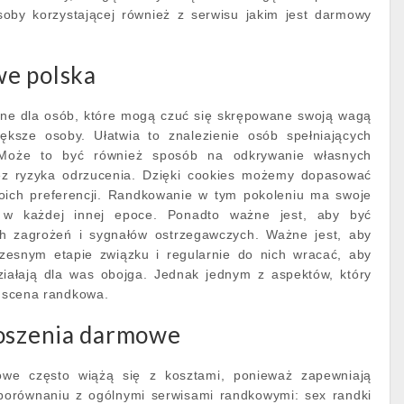
soby korzystającej również z serwisu jakim jest darmowy
e polska
one dla osób, które mogą czuć się skrępowane swoją wagą
iększe osoby. Ułatwia to znalezienie osób spełniających
. Może to być również sposób na odkrywanie własnych
bez ryzyka odrzucenia. Dzięki cookies możemy dopasować
oich preferencji. Randkowanie w tym pokoleniu ma swoje
k w każdej innej epoce. Ponadto ważne jest, aby być
h zagrożeń i sygnałów ostrzegawczych. Ważne jest, aby
czesnym etapie związku i regularnie do nich wracać, aby
ziałają dla was obojga. Jednak jednym z aspektów, który
t scena randkowa.
łoszenia darmowe
we często wiążą się z kosztami, ponieważ zapewniają
porównaniu z ogólnymi serwisami randkowymi: sex randki