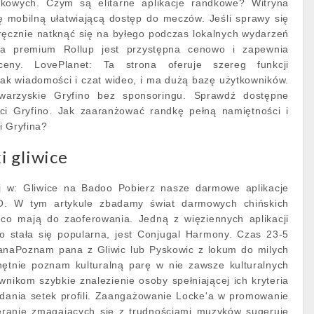
dkowych. Czym są elitarne aplikacje randkowe? Witryna
ę mobilną ułatwiającą dostęp do meczów. Jeśli sprawy się
ręcznie natknąć się na byłego podczas lokalnych wydarzeń
ja premium Rollup jest przystępna cenowo i zapewnia
eny. LovePlanet: Ta strona oferuje szereg funkcji
jak wiadomości i czat wideo, i ma dużą bazę użytkowników.
warzyskie Gryfino bez sponsoringu. Sprawdź dostępne
ci Gryfino. Jak zaaranżować randkę pełną namiętności i
i Gryfina?
 gliwice
truj w: Gliwice na Badoo Pobierz nasze darmowe aplikacje
O. W tym artykule zbadamy świat darmowych chińskich
, co mają do zaoferowania. Jedną z więziennych aplikacji
o stała się popularna, jest Conjugal Harmony. Czas 23-5
anaPoznam pana z Gliwic lub Pyskowic z lokum do milych
ętnie poznam kulturalną parę w nie zawsze kulturalnych
wnikom szybkie znalezienie osoby spełniającej ich kryteria
ądania setek profili. Zaangażowanie Locke'a w promowanie
ieranie zmagających się z trudnościami muzyków sugeruje