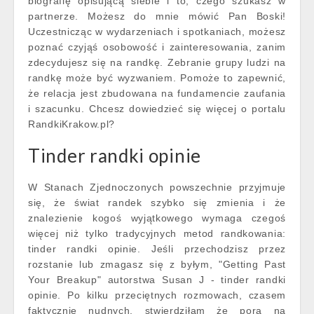
biografię opisującą siebie i to, czego szukasz w
partnerze. Możesz do mnie mówić Pan Boski!
Uczestnicząc w wydarzeniach i spotkaniach, możesz
poznać czyjąś osobowość i zainteresowania, zanim
zdecydujesz się na randkę. Zebranie grupy ludzi na
randkę może być wyzwaniem. Pomoże to zapewnić,
że relacja jest zbudowana na fundamencie zaufania
i szacunku. Chcesz dowiedzieć się więcej o portalu
RandkiKrakow.pl?
Tinder randki opinie
W Stanach Zjednoczonych powszechnie przyjmuje
się, że świat randek szybko się zmienia i że
znalezienie kogoś wyjątkowego wymaga czegoś
więcej niż tylko tradycyjnych metod randkowania:
tinder randki opinie. Jeśli przechodzisz przez
rozstanie lub zmagasz się z byłym, "Getting Past
Your Breakup" autorstwa Susan J - tinder randki
opinie. Po kilku przeciętnych rozmowach, czasem
faktycznie nudnych, stwierdziłam że pora na