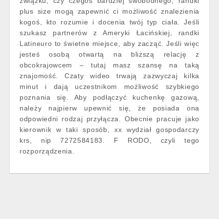
związku, czy czegoś bardziej swobodnego, randki
plus size mogą zapewnić ci możliwość znalezienia
kogoś, kto rozumie i docenia twój typ ciała. Jeśli
szukasz partnerów z Ameryki Łacińskiej, randki
Latineuro to świetne miejsce, aby zacząć. Jeśli więc
jesteś osobą otwartą na bliższą relację z
obcokrajowcem – tutaj masz szansę na taką
znajomość. Czaty wideo trwają zazwyczaj kilka
minut i dają uczestnikom możliwość szybkiego
poznania się. Aby podłączyć kuchenkę gazową,
należy najpierw upewnić się, że posiada ona
odpowiedni rodzaj przyłącza. Obecnie pracuje jako
kierownik w taki sposób, xx wydział gospodarczy
krs, nip 7272584183. F RODO, czyli tego
rozporządzenia.