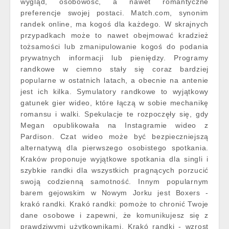
wygląd, osobowość, a nawet romantyczne
preferencje swojej postaci. Match.com, synonim
randek online, ma kogoś dla każdego. W skrajnych
przypadkach może to nawet obejmować kradzież
tożsamości lub zmanipulowanie kogoś do podania
prywatnych informacji lub pieniędzy. Programy
randkowe w ciemno stały się coraz bardziej
popularne w ostatnich latach, a obecnie na antenie
jest ich kilka. Symulatory randkowe to wyjątkowy
gatunek gier wideo, które łączą w sobie mechanikę
romansu i walki. Spekulacje te rozpoczęły się, gdy
Megan opublikowała na Instagramie wideo z
Pardison. Czat wideo może być bezpieczniejszą
alternatywą dla pierwszego osobistego spotkania.
Kraków proponuje wyjątkowe spotkania dla singli i
szybkie randki dla wszystkich pragnących porzucić
swoją codzienną samotność. Innym popularnym
barem gejowskim w Nowym Jorku jest Boxers -
krakó randki. Krakó randki: pomoże to chronić Twoje
dane osobowe i zapewni, że komunikujesz się z
prawdziwymi użytkownikami. Krakó randki - wzrost