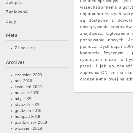
niepełnosprawnych jest
Zakąski
wszechstronnemu algoryt
Zapiekanki
najpopularniejszych wit
są dostępne z dowolne
Zupy
nawiązywanie kontaktów 
znajdujesz. Ogłoszenia 
Meta
poznawanie nowych. Je
pomocą. Dyskrecja i 100%
Zaloguj się
kontakcie fizycznym i
sytuacjach może to być 
Archives
przez. I jak go znaleź
zapewnia CN, że ma ukoń
czerwiec 2020
drodze e-mailowej na ad
maj 2020
kwiecień 2020
marzec 2020
luty 2020
styczeń 2020
grudzień 2019
listopad 2019
październik 2019
wrzesień 2019