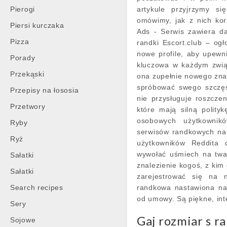
Pierogi
artykule przyjrzymy si
omówimy, jak z nich kor
Piersi kurczaka
Ads - Serwis zawiera d
Pizza
randki Escort.club – ogł
nowe profile, aby upewni
Porady
kluczowa w każdym związ
Przekąski
ona zupełnie nowego znac
spróbować swego szczęś
Przepisy na łososia
nie przysługuje roszczen
Przetwory
które mają silną polity
osobowych użytkownikó
Ryby
serwisów randkowych na 
Ryż
użytkowników Reddita d
wywołać uśmiech na twa
Sałatki
znalezienie kogoś, z kim 
Sałatki
zarejestrować się na n
Search recipes
randkowa nastawiona na
od umowy. Są piękne, int
Sery
Gaj rozmiar s r
Sojowe