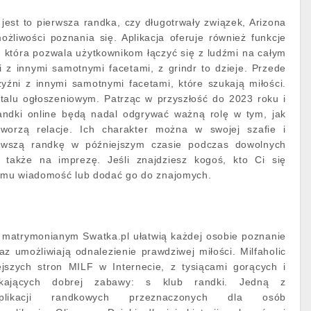
 jest to pierwsza randka, czy długotrwały związek, Arizona
możliwości poznania się. Aplikacja oferuje również funkcje
t, która pozwala użytkownikom łączyć się z ludźmi na całym
li z innymi samotnymi facetami, z grindr to dzieje. Przede
yźni z innymi samotnymi facetami, które szukają miłości.
rtalu ogłoszeniowym. Patrząc w przyszłość do 2023 roku i
 randki online będą nadal odgrywać ważną rolę w tym, jak
 tworzą relacje. Ich charakter można w swojej szafie i
rwszą randkę w późniejszym czasie podczas dowolnych
ą także na imprezę. Jeśli znajdziesz kogoś, kto Ci się
 mu wiadomość lub dodać go do znajomych.
u matrymonianym Swatka.pl ułatwią każdej osobie poznanie
az umożliwiają odnalezienie prawdziwej miłości. Milfaholic
ejszych stron MILF w Internecie, z tysiącami gorących i
ających dobrej zabawy: s klub randki. Jedną z
 aplikacji randkowych przeznaczonych dla osób