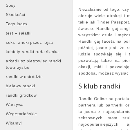
Sosy
Niezależnie od tego, czy
Słodkości:
oferuje wiele atrakcji i 
takie jak Tinder Passpor
Tags index
świecie. Randki gaj sing
test – sałatki
wszystkim: czuła i mężcz
Randki gaj faceta na po
seks randki pszez fejsa
później, jasne jest, że
kobiety randki ruda ślaska
ludzie spotykają się i
pozwalają także na pie
arkadiusz pietrowiec randki
okazji, midi i pozwalaj
towarzyskie
spodoba, możesz wysłać
randki w ostródzie
S klub randki
bielawa randki
randki grodków
Randki Online na portal
Warzywa
partnera lub partnerki or
to jedna z najpopularni
Wegetariańskie
seksownych mam szuk
Witamy!
najpopularniejszych