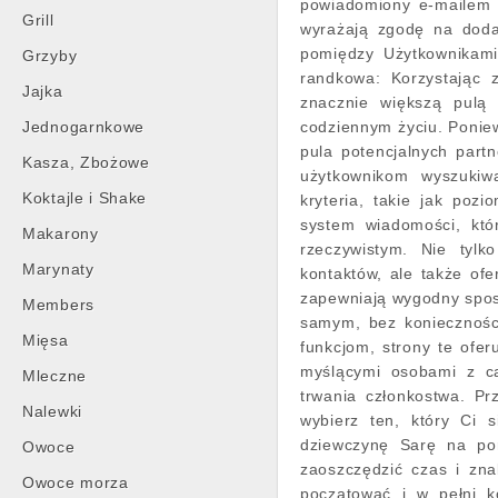
powiadomiony e-mailem 
Grill
wyrażają zgodę na dodaw
pomiędzy Użytkownikami
Grzyby
randkowa: Korzystając 
Jajka
znacznie większą pulą 
Jednogarnkowe
codziennym życiu. Poniewa
pula potencjalnych part
Kasza, Zbożowe
użytkownikom wyszukiw
Koktajle i Shake
kryteria, takie jak pozi
system wiadomości, któ
Makarony
rzeczywistym. Nie tylk
Marynaty
kontaktów, ale także ofe
zapewniają wygodny sposó
Members
samym, bez konieczności
Mięsa
funkcjom, strony te ofe
myślącymi osobami z ca
Mleczne
trwania członkostwa. Prz
Nalewki
wybierz ten, który Ci 
dziewczynę Sarę na por
Owoce
zaoszczędzić czas i zna
Owoce morza
poczatować i w pełni k