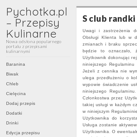
Pychotka.pl
S club randki
– Przepisy
Kulinarne
Uwagi i zastrzeżenia d
Obsługi Klienta lub w 
Nowa odsłona popularnego
zmianach i braku sprzec
portalu z przepisami
będzie to oznaczało, 
kulinarnymi
Użytkownik dokonując rej
Main
Skip
Baranina
niniejszego Regulaminu 
menu
to
Jeżeli z cennika nie w
Biwak
content
ulega przedłużeniu o ko
Chleb
wypowie świadczenie us
niniejszego Regulaminu
Cielęcina
Członkostwa przez Użyt
Dodaj przepis
takiej usługi w każdym 
w niniejszym Regulamini
Dodatki
Użytkownika do korzyst
Drinki
Usługa zostanie aktywow
Użytkownika. O ewentualn
Edycja przepisu