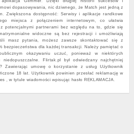
 aplikacja Glimmer. Dzięki długiej historii sukcesów i
mowi dopasowywania, nic dziwnego, że Match jest jedną z
ryn. Zwiększona dostępność: Serwisy i aplikacje randkowe
go miejsca z połączeniem internetowym, co ułatwia
z potencjalnymi partnerami bez względu na to, gdzie się
matrymonialne widoczne są bez rejestracji i umożliwiają
śli masz pytania, możesz zawsze skontaktować się z
 bezpieczeństwa dla każdej transakcji. Należy pamiętać o
 publicznym okazywaniu uczuć, ponieważ w niektórych
niedopuszczalne. Flirtak.pl był odwiedzany najchętniej
ć? Zawierając umowę o korzystanie z usług Użytkownik
czone 18 lat. Użytkownik powinien przesłać reklamację w
res , w tytule wiadomości wpisując hasło REKLAMACJA.