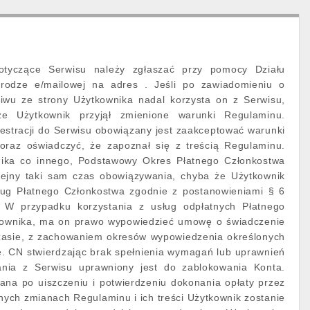
otyczące Serwisu należy zgłaszać przy pomocy Działu
drodze e/mailowej na adres . Jeśli po zawiadomieniu o
iwu ze strony Użytkownika nadal korzysta on z Serwisu,
że Użytkownik przyjął zmienione warunki Regulaminu.
estracji do Serwisu obowiązany jest zaakceptować warunki
oraz oświadczyć, że zapoznał się z treścią Regulaminu.
ynika co innego, Podstawowy Okres Płatnego Członkostwa
lejny taki sam czas obowiązywania, chyba że Użytkownik
ług Płatnego Członkostwa zgodnie z postanowieniami § 6
. W przypadku korzystania z usług odpłatnych Płatnego
kownika, ma on prawo wypowiedzieć umowę o świadczenie
czasie, z zachowaniem okresów wypowiedzenia określonych
e. CN stwierdzając brak spełnienia wymagań lub uprawnień
ania z Serwisu uprawniony jest do zablokowania Konta.
ana po uiszczeniu i potwierdzeniu dokonania opłaty przez
ych zmianach Regulaminu i ich treści Użytkownik zostanie