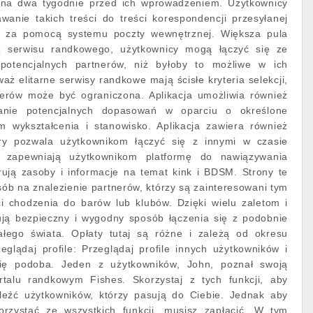
na dwa tygodnie przed ich wprowadzeniem. Użytkownicy
anie takich treści do treści korespondencji przesyłanej
 za pomocą systemu poczty wewnętrznej. Większa pula
z serwisu randkowego, użytkownicy mogą łączyć się ze
potencjalnych partnerów, niż byłoby to możliwe w ich
ż elitarne serwisy randkowe mają ścisłe kryteria selekcji,
nerów może być ograniczona. Aplikacja umożliwia również
anie potencjalnych dopasowań w oparciu o określone
om wykształcenia i stanowisko. Aplikacja zawiera również
ry pozwala użytkownikom łączyć się z innymi w czasie
o zapewniają użytkownikom platformę do nawiązywania
rują zasoby i informacje na temat kink i BDSM. Strony te
b na znalezienie partnerów, którzy są zainteresowani tym
 chodzenia do barów lub klubów. Dzięki wielu zaletom i
rują bezpieczny i wygodny sposób łączenia się z podobnie
łego świata. Opłaty tutaj są różne i zależą od okresu
eglądaj profile: Przeglądaj profile innych użytkowników i
się podoba. Jeden z użytkowników, John, poznał swoją
talu randkowym Fishes. Skorzystaj z tych funkcji, aby
leźć użytkowników, którzy pasują do Ciebie. Jednak aby
orzystać ze wszystkich funkcji, musisz zapłacić. W tym