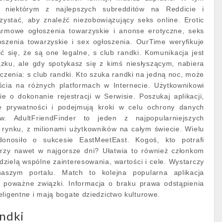
ę niektórym z najlepszych subredditów na Reddicie i
zystać, aby znaleźć niezobowiązujący seks online. Erotic
armowe ogłoszenia towarzyskie i anonse erotyczne, seks
oszenia towarzyskie i sex ogłoszenia. OurTime weryfikuje
ć się, że są one legalne, s club randki. Komunikacja jest
ku, ale gdy spotykasz się z kimś niesłyszącym, nabiera
zenia: s club randki. Kto szuka randki na jedną noc, może
cia na różnych platformach w Internecie. Użytkownikowi
ie o dokonanie rejestracji w Serwisie. Poszukaj aplikacji,
kę prywatności i podejmują kroki w celu ochrony danych
w. AdultFriendFinder to jeden z najpopularniejszych
rynku, z milionami użytkowników na całym świecie. Wielu
onosiło o sukcesie EastMeetEast. Kogoś, kto potrafi
rzy nawet w najgorsze dni? Ułatwia to również członkom
dzielą wspólne zainteresowania, wartości i cele. Wystarczy
aszym portalu. Match to kolejna popularna aplikacja
 poważne związki. Informacja o braku prawa odstąpienia
eligentne i mają bogate dziedzictwo kulturowe.
andki