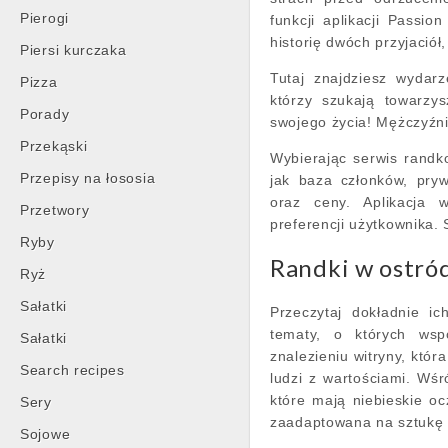
Pierogi
funkcji aplikacji Passi
historię dwóch przyjaciół
Piersi kurczaka
Tutaj znajdziesz wydarz
Pizza
którzy szukają towarzy
Porady
swojego życia! Mężczyźni
Przekąski
Wybierając serwis randk
Przepisy na łososia
jak baza członków, pryw
oraz ceny. Aplikacja w
Przetwory
preferencji użytkownika.
Ryby
Randki w ostró
Ryż
Sałatki
Przeczytaj dokładnie ic
tematy, o których ws
Sałatki
znalezieniu witryny, któr
Search recipes
ludzi z wartościami. Wśró
które mają niebieskie oc
Sery
zaadaptowana na sztukę t
Sojowe