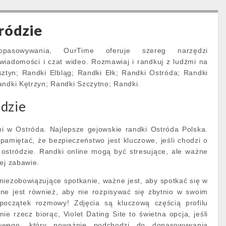
ródzie
pasowywania, OurTime oferuje szereg narzędzi
wiadomości i czat wideo. Rozmawiaj i randkuj z ludźmi na
sztyn; Randki Elbląg; Randki Ełk; Randki Ostróda; Randki
andki Kętrzyn; Randki Szczytno; Randki.
ódzie
mi w Ostróda. Najlepsze gejowskie randki Ostróda Polska.
pamiętać, że bezpieczeństwo jest kluczowe, jeśli chodzi o
w ostródzie. Randki online mogą być stresujące, ale ważne
ej zabawie.
niezobowiązujące spotkanie, ważne jest, aby spotkać się w
ne jest również, aby nie rozpisywać się zbytnio w swoim
 początek rozmowy! Zdjęcia są kluczową częścią profilu
e rzecz biorąc, Violet Dating Site to świetna opcja, jeśli
kowego, który poważnie podchodzi do dopasowywania