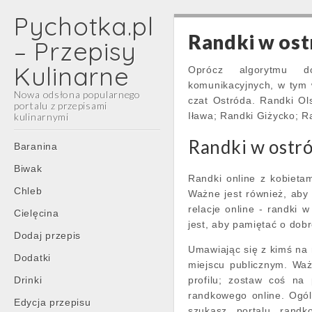
Pychotka.pl
Randki w ost
– Przepisy
Kulinarne
Oprócz algorytmu do
komunikacyjnych, w tym 
Nowa odsłona popularnego
czat Ostróda. Randki Ol
portalu z przepisami
Iława; Randki Giżycko; R
kulinarnymi
Main
Randki w ostr
Skip
Baranina
menu
to
Biwak
content
Randki online z kobieta
Chleb
Ważne jest również, aby 
relacje online - randki 
Cielęcina
jest, aby pamiętać o dobr
Dodaj przepis
Umawiając się z kimś na 
Dodatki
miejscu publicznym. Waż
Drinki
profilu; zostaw coś na
randkowego online. Ogólni
Edycja przepisu
szukasz portalu rand