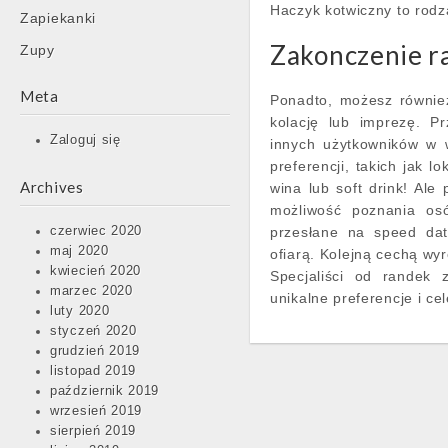
Haczyk kotwiczny to rodz
Zapiekanki
Zakonczenie r
Zupy
Meta
Ponadto, możesz równie
kolację lub imprezę. Pr
Zaloguj się
innych użytkowników w w
preferencji, takich jak l
Archives
wina lub soft drink! Ale 
możliwość poznania os
czerwiec 2020
przesłane na speed dat
maj 2020
ofiarą. Kolejną cechą wy
kwiecień 2020
Specjaliści od randek 
marzec 2020
unikalne preferencje i ce
luty 2020
styczeń 2020
grudzień 2019
listopad 2019
październik 2019
wrzesień 2019
sierpień 2019