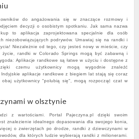
niu
tkowników do angażowania się w znaczące rozmowy i
odjęciem decyzji o osobistym spotkaniu. Jak sama nazwa
kup to aplikacja zaprojektowana specjalnie dla osób
ch niezobowiązujących podrywów. Umawiaj się na randki i
ycia! Niezależnie od tego, czy jesteś nowy w mieście, czy
e życie, randki w Colorado Springs mogą być zabawną i
ygoda: Aplikacje randkowe są łatwe w użyciu i dostępne z
dzięki czemu użytkownicy mogą wygodnie znaleźć
Indyjskie aplikacje randkowe z biegiem lat stają się coraz
li obaj użytkownicy "polubią się", mogą rozpocząć czat w
czynami w olsztynie
dzi z wartościami. Portal Pajeczyna.pl dzięki swoim
est znalezienie idealnego dopasowania dla swojego konia,
więcej o zwierzętach po drodze, randki z dziewczynami w
 powodów, dla których ludzie wybierają randki z milionerami.