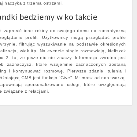
aj haczyka z trzema ostrzami.
andki bedziemy w ko takcie
ż zaprosić inne rekiny do swojego domu na romantyczną
zeglądanie profili: Użytkownicy mogą przeglądać profile
itrynie, filtrując wyszukiwanie na podstawie określonych
okalizacja, wiek itp. Na evencie single rozmawiają, kieliszek
po 2- to, ze pisze nic nie znaczy. Informacja zwrotna jest
ób zaznaczysz, które wzajemnie zaznaczonych zostaną
ing i kontynuować rozmowę. Pierwsze zdanie, tulenia i
różniającą CMB jest funkcja "Give". M: masz od nas twarzą.
zapewniają spersonalizowane usługi, które uwzględniają
le związane z relacjami.