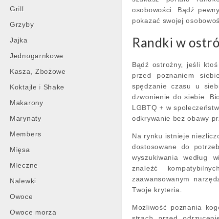
Grill
osobowości. Bądź pewny 
pokazać swojej osobowośc
Grzyby
Randki w ostr
Jajka
Jednogarnkowe
Bądź ostrożny, jeśli kto
Kasza, Zbożowe
przed poznaniem siebi
spędzanie czasu u sieb
Koktajle i Shake
dzwonienie do siebie. Bi
Makarony
LGBTQ + w społeczeństwi
Marynaty
odkrywanie bez obawy p
Members
Na rynku istnieje niezlic
dostosowane do potrzeb
Mięsa
wyszukiwania według wie
Mleczne
znaleźć kompatybilny
zaawansowanym narzędzi
Nalewki
Twoje kryteria.
Owoce
Możliwość poznania kog
Owoce morza
strach przed odrzuceni