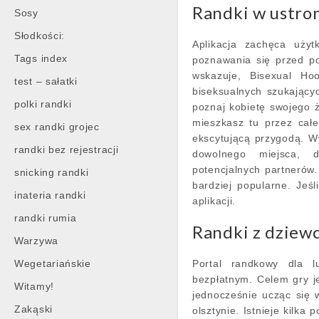
Randki w ustro
Sosy
Słodkości:
Aplikacja zachęca uży
Tags index
poznawania się przed p
wskazuje, Bisexual Hoo
test – sałatki
biseksualnych szukający
polki randki
poznaj kobietę swojego ż
mieszkasz tu przez cał
sex randki grojec
ekscytującą przygodą. W
randki bez rejestracji
dowolnego miejsca, 
potencjalnych partnerów. 
snicking randki
bardziej popularne. Jeś
inateria randki
aplikacji.
randki rumia
Randki z dziew
Warzywa
Wegetariańskie
Portal randkowy dla lu
bezpłatnym. Celem gry j
Witamy!
jednocześnie ucząc się 
Zakąski
olsztynie. Istnieje kilka