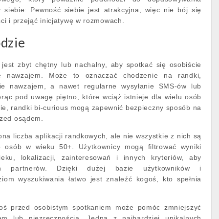
siebie: Pewność siebie jest atrakcyjna, więc nie bój się
i i przejąć inicjatywę w rozmowach.
ódzie
ś jest zbyt chętny lub nachalny, aby spotkać się osobiście
e nawzajem. Może to oznaczać chodzenie na randki,
ie nawzajem, a nawet regularne wysyłanie SMS-ów lub
orąc pod uwagę piętno, które wciąż istnieje dla wielu osób
e, randki bi-curious mogą zapewnić bezpieczny sposób na
rzed osądem.
zona liczba aplikacji randkowych, ale nie wszystkie z nich są
 osób w wieku 50+. Użytkownicy mogą filtrować wyniki
ku, lokalizacji, zainteresowań i innych kryteriów, aby
ch partnerów. Dzięki dużej bazie użytkowników i
om wyszukiwania łatwo jest znaleźć kogoś, kto spełnia
oś przed osobistym spotkaniem może pomóc zmniejszyć
em lub niezręcznością. Jedną z najbardziej unikalnych