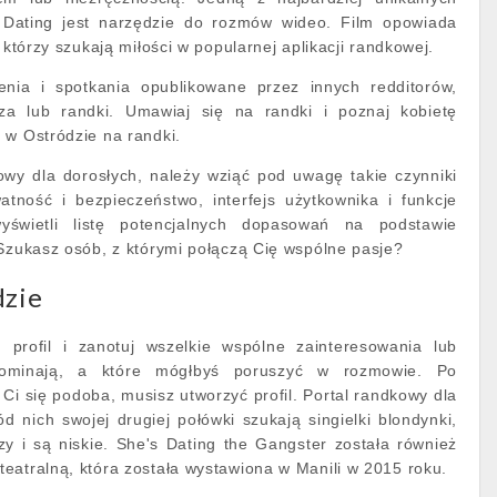
on Dating jest narzędzie do rozmów wideo. Film opowiada
, którzy szukają miłości w popularnej aplikacji randkowej.
enia i spotkania opublikowane przez innych redditorów,
sza lub randki. Umawiaj się na randki i poznaj kobietę
 w Ostródzie na randki.
owy dla dorosłych, należy wziąć pod uwagę takie czynniki
atność i bezpieczeństwo, interfejs użytkownika i funkcje
yświetli listę potencjalnych dopasowań na podstawie
 Szukasz osób, z którymi połączą Cię wspólne pasje?
dzie
h profil i zanotuj wszelkie wspólne zainteresowania lub
pominają, a które mógłbyś poruszyć w rozmowie. Po
a Ci się podoba, musisz utworzyć profil. Portal randkowy dla
d nich swojej drugiej połówki szukają singielki blondynki,
zy i są niskie. She's Dating the Gangster została również
eatralną, która została wystawiona w Manili w 2015 roku.