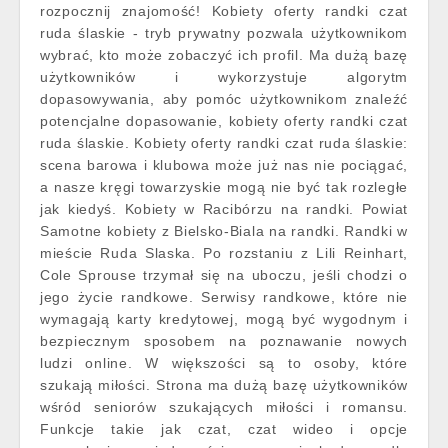
rozpocznij znajomość! Kobiety oferty randki czat
ruda ślaskie - tryb prywatny pozwala użytkownikom
wybrać, kto może zobaczyć ich profil. Ma dużą bazę
użytkowników i wykorzystuje algorytm
dopasowywania, aby pomóc użytkownikom znaleźć
potencjalne dopasowanie, kobiety oferty randki czat
ruda ślaskie. Kobiety oferty randki czat ruda ślaskie:
scena barowa i klubowa może już nas nie pociągać,
a nasze kręgi towarzyskie mogą nie być tak rozległe
jak kiedyś. Kobiety w Racibórzu na randki. Powiat
Samotne kobiety z Bielsko-Biala na randki. Randki w
mieście Ruda Slaska. Po rozstaniu z Lili Reinhart,
Cole Sprouse trzymał się na uboczu, jeśli chodzi o
jego życie randkowe. Serwisy randkowe, które nie
wymagają karty kredytowej, mogą być wygodnym i
bezpiecznym sposobem na poznawanie nowych
ludzi online. W większości są to osoby, które
szukają miłości. Strona ma dużą bazę użytkowników
wśród seniorów szukających miłości i romansu.
Funkcje takie jak czat, czat wideo i opcje