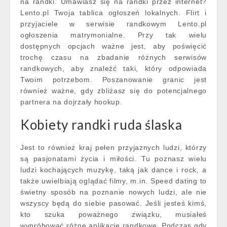
na randki. Umawiasz się na randki przez internet?
Lento.pl Twoja tablica ogłoszeń lokalnych. Flirt i
przyjaciele w serwisie randkowym Lento.pl
ogłoszenia matrymonialne. Przy tak wielu
dostępnych opcjach ważne jest, aby poświęcić
trochę czasu na zbadanie różnych serwisów
randkowych, aby znaleźć taki, który odpowiada
Twoim potrzebom. Poszanowanie granic jest
również ważne, gdy zbliżasz się do potencjalnego
partnera na dojrzały hookup.
Kobiety randki ruda ślaska
Jest to również kraj pełen przyjaznych ludzi, którzy
są pasjonatami życia i miłości. Tu poznasz wielu
ludzi kochających muzykę, taką jak dance i rock, a
także uwielbiają oglądać filmy, m.in. Speed dating to
świetny sposób na poznanie nowych ludzi, ale nie
wszyscy będą do siebie pasować. Jeśli jesteś kimś,
kto szuka poważnego związku, musiałeś
wypróbować różne aplikacje randkowe. Podczas gdy