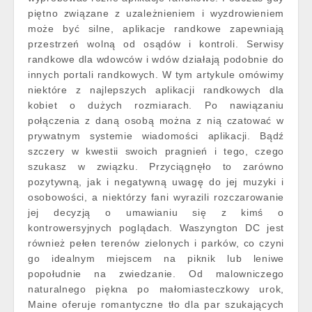
piętno związane z uzależnieniem i wyzdrowieniem
może być silne, aplikacje randkowe zapewniają
przestrzeń wolną od osądów i kontroli. Serwisy
randkowe dla wdowców i wdów działają podobnie do
innych portali randkowych. W tym artykule omówimy
niektóre z najlepszych aplikacji randkowych dla
kobiet o dużych rozmiarach. Po nawiązaniu
połączenia z daną osobą można z nią czatować w
prywatnym systemie wiadomości aplikacji. Bądź
szczery w kwestii swoich pragnień i tego, czego
szukasz w związku. Przyciągnęło to zarówno
pozytywną, jak i negatywną uwagę do jej muzyki i
osobowości, a niektórzy fani wyrazili rozczarowanie
jej decyzją o umawianiu się z kimś o
kontrowersyjnych poglądach. Waszyngton DC jest
również pełen terenów zielonych i parków, co czyni
go idealnym miejscem na piknik lub leniwe
popołudnie na zwiedzanie. Od malowniczego
naturalnego piękna po małomiasteczkowy urok,
Maine oferuje romantyczne tło dla par szukających