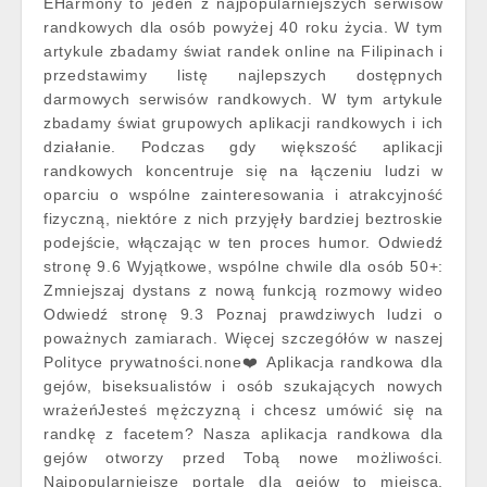
EHarmony to jeden z najpopularniejszych serwisów
randkowych dla osób powyżej 40 roku życia. W tym
artykule zbadamy świat randek online na Filipinach i
przedstawimy listę najlepszych dostępnych
darmowych serwisów randkowych. W tym artykule
zbadamy świat grupowych aplikacji randkowych i ich
działanie. Podczas gdy większość aplikacji
randkowych koncentruje się na łączeniu ludzi w
oparciu o wspólne zainteresowania i atrakcyjność
fizyczną, niektóre z nich przyjęły bardziej beztroskie
podejście, włączając w ten proces humor. Odwiedź
stronę 9.6 Wyjątkowe, wspólne chwile dla osób 50+:
Zmniejszaj dystans z nową funkcją rozmowy wideo
Odwiedź stronę 9.3 Poznaj prawdziwych ludzi o
poważnych zamiarach. Więcej szczegółów w naszej
Polityce prywatności.none❤️ Aplikacja randkowa dla
gejów, biseksualistów i osób szukających nowych
wrażeńJesteś mężczyzną i chcesz umówić się na
randkę z facetem? Nasza aplikacja randkowa dla
gejów otworzy przed Tobą nowe możliwości.
Najpopularniejsze portale dla gejów to miejsca,