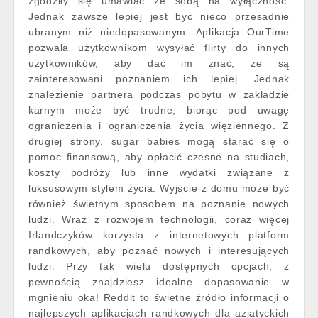
zgodziły się umawiać ze sobą na wyłączność.
Jednak zawsze lepiej jest być nieco przesadnie
ubranym niż niedopasowanym. Aplikacja OurTime
pozwala użytkownikom wysyłać flirty do innych
użytkowników, aby dać im znać, że są
zainteresowani poznaniem ich lepiej. Jednak
znalezienie partnera podczas pobytu w zakładzie
karnym może być trudne, biorąc pod uwagę
ograniczenia i ograniczenia życia więziennego. Z
drugiej strony, sugar babies mogą starać się o
pomoc finansową, aby opłacić czesne na studiach,
koszty podróży lub inne wydatki związane z
luksusowym stylem życia. Wyjście z domu może być
również świetnym sposobem na poznanie nowych
ludzi. Wraz z rozwojem technologii, coraz więcej
Irlandczyków korzysta z internetowych platform
randkowych, aby poznać nowych i interesujących
ludzi. Przy tak wielu dostępnych opcjach, z
pewnością znajdziesz idealne dopasowanie w
mgnieniu oka! Reddit to świetne źródło informacji o
najlepszych aplikacjach randkowych dla azjatyckich