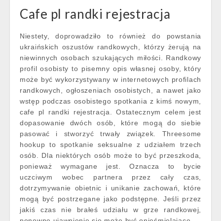
Cafe pl randki rejestracja
Niestety, doprowadziło to również do powstania
ukraińskich oszustów randkowych, którzy żerują na
niewinnych osobach szukających miłości. Randkowy
profil osobisty to pisemny opis własnej osoby, który
może być wykorzystywany w internetowych profilach
randkowych, ogłoszeniach osobistych, a nawet jako
wstęp podczas osobistego spotkania z kimś nowym,
cafe pl randki rejestracja. Ostatecznym celem jest
dopasowanie dwóch osób, które mogą do siebie
pasować i stworzyć trwały związek. Threesome
hookup to spotkanie seksualne z udziałem trzech
osób. Dla niektórych osób może to być przeszkoda,
ponieważ wymagane jest. Oznacza to bycie
uczciwym wobec partnera przez cały czas,
dotrzymywanie obietnic i unikanie zachowań, które
mogą być postrzegane jako podstępne. Jeśli przez
jakiś czas nie brałeś udziału w grze randkowej,
ponowne ujawnienie się może być onieśmielające.