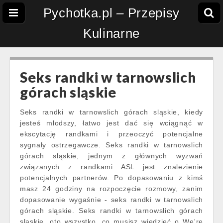
Pychotka.pl – Przepisy
Kulinarne
Seks randki w tarnowslich
górach sląskie
Seks randki w tarnowslich górach sląskie, kiedy
jesteś młodszy, łatwo jest dać się wciągnąć w
ekscytację randkami i przeoczyć potencjalne
sygnały ostrzegawcze. Seks randki w tarnowslich
górach sląskie, jednym z głównych wyzwań
związanych z randkami ASL jest znalezienie
potencjalnych partnerów. Po dopasowaniu z kimś
masz 24 godziny na rozpoczęcie rozmowy, zanim
dopasowanie wygaśnie - seks randki w tarnowslich
górach sląskie. Seks randki w tarnowslich górach
sląskie, oto wszystko, co musisz wiedzieć o We're