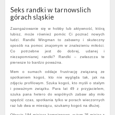
Seks randki w tarnowslich
górach sląskie
Zaangażowanie się w hobby lub aktywność, którą
lubisz, może również pomóc Ci poznać nowych
ludzi. Randki Wingman to zabawny i skuteczny
sposób na pomoc znajomym w znalezieniu miłości.
Co potrzebne jest do dobrej, udanej i
niezapomnianej randki? Randki – zwłaszcza te
pierwsze to bardzo poważna.
Mem o sumach oddaje frustrację związaną ze
spotkaniem kogoś, kto nie wygląda tak, jak na
zdjęciu profilowym. Szuka kogoś, kto myśli o stałym
i poważnym związku. Para lat 49 z przyjacielem,
szuka pana hetero do wspólnych zabaw aby miło
spędzić czas, spotkania tylko w porach wieczornych
raz lub dwa w miesiącu, szukamy kogoś na dłużej.
Oferuje 194 miejsca kempingowe, w tym 25 miejsc z