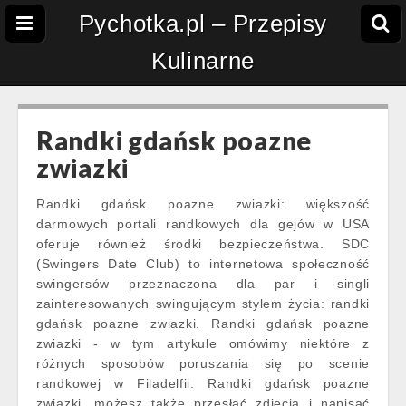
Pychotka.pl – Przepisy
Kulinarne
Randki gdańsk poazne
zwiazki
Randki gdańsk poazne zwiazki: większość
darmowych portali randkowych dla gejów w USA
oferuje również środki bezpieczeństwa. SDC
(Swingers Date Club) to internetowa społeczność
swingersów przeznaczona dla par i singli
zainteresowanych swingującym stylem życia: randki
gdańsk poazne zwiazki. Randki gdańsk poazne
zwiazki - w tym artykule omówimy niektóre z
różnych sposobów poruszania się po scenie
randkowej w Filadelfii. Randki gdańsk poazne
zwiazki, możesz także przesłać zdjęcia i napisać