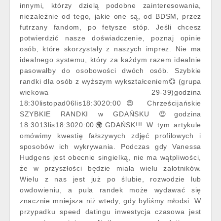
innymi, którzy dzielą podobne zainteresowania,
niezależnie od tego, jakie one są, od BDSM, przez
futrzany fandom, po fetysze stóp. Jeśli chcesz
potwierdzić nasze doświadczenie, poznaj opinie
osób, które skorzystały z naszych imprez. Nie ma
idealnego systemu, który za każdym razem idealnie
pasowałby do osobowości dwóch osób. Szybkie
randki dla osób z wyższym wykształceniem💞 (grupa
wiekowa 29-39)godzina
18:30listopad06lis18:3020:00😍 Chrześcijańskie
SZYBKIE RANDKI w GDAŃSKU 😍godzina
18:3013lis18:3020:00🌍GDAŃSK!!! W tym artykule
omówimy kwestię fałszywych zdjęć profilowych i
sposobów ich wykrywania. Podczas gdy Vanessa
Hudgens jest obecnie singielką, nie ma wątpliwości,
że w przyszłości będzie miała wielu zalotników.
Wielu z nas jest już po ślubie, rozwodzie lub
owdowieniu, a pula randek może wydawać się
znacznie mniejsza niż wtedy, gdy byliśmy młodsi. W
przypadku speed datingu inwestycja czasowa jest