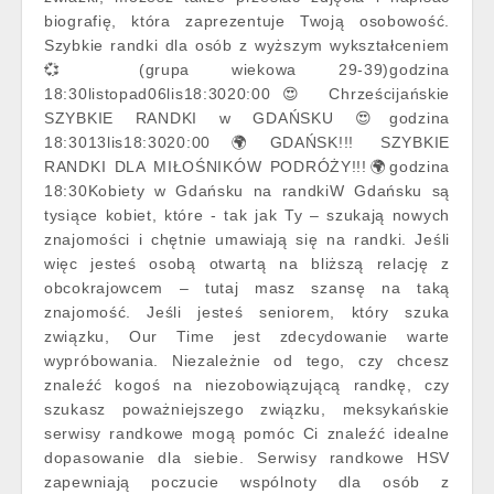
biografię, która zaprezentuje Twoją osobowość.
Szybkie randki dla osób z wyższym wykształceniem
💞 (grupa wiekowa 29-39)godzina
18:30listopad06lis18:3020:00😍 Chrześcijańskie
SZYBKIE RANDKI w GDAŃSKU 😍godzina
18:3013lis18:3020:00🌍GDAŃSK!!! SZYBKIE
RANDKI DLA MIŁOŚNIKÓW PODRÓŻY!!!🌍godzina
18:30Kobiety w Gdańsku na randkiW Gdańsku są
tysiące kobiet, które - tak jak Ty – szukają nowych
znajomości i chętnie umawiają się na randki. Jeśli
więc jesteś osobą otwartą na bliższą relację z
obcokrajowcem – tutaj masz szansę na taką
znajomość. Jeśli jesteś seniorem, który szuka
związku, Our Time jest zdecydowanie warte
wypróbowania. Niezależnie od tego, czy chcesz
znaleźć kogoś na niezobowiązującą randkę, czy
szukasz poważniejszego związku, meksykańskie
serwisy randkowe mogą pomóc Ci znaleźć idealne
dopasowanie dla siebie. Serwisy randkowe HSV
zapewniają poczucie wspólnoty dla osób z