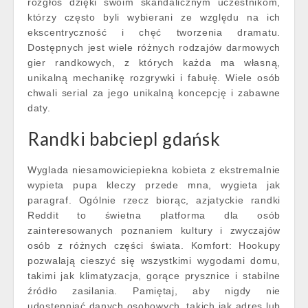
rozgłos dzięki swoim skandalicznym uczestnikom,
którzy często byli wybierani ze względu na ich
ekscentryczność i chęć tworzenia dramatu.
Dostępnych jest wiele różnych rodzajów darmowych
gier randkowych, z których każda ma własną,
unikalną mechanikę rozgrywki i fabułę. Wiele osób
chwali serial za jego unikalną koncepcję i zabawne
daty.
Randki babciepl gdańsk
Wyglada niesamowiciepiekna kobieta z ekstremalnie
wypieta pupa kleczy przede mna, wygieta jak
paragraf. Ogólnie rzecz biorąc, azjatyckie randki
Reddit to świetna platforma dla osób
zainteresowanych poznaniem kultury i zwyczajów
osób z różnych części świata. Komfort: Hookupy
pozwalają cieszyć się wszystkimi wygodami domu,
takimi jak klimatyzacja, gorące prysznice i stabilne
źródło zasilania. Pamiętaj, aby nigdy nie
udostępniać danych osobowych, takich jak adres lub