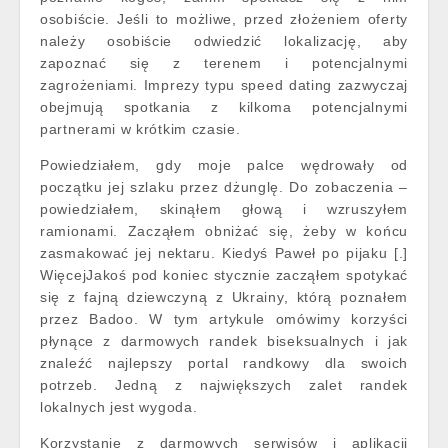
osobiście. Jeśli to możliwe, przed złożeniem oferty
należy osobiście odwiedzić lokalizację, aby
zapoznać się z terenem i potencjalnymi
zagrożeniami. Imprezy typu speed dating zazwyczaj
obejmują spotkania z kilkoma potencjalnymi
partnerami w krótkim czasie.
Powiedziałem, gdy moje palce wędrowały od
początku jej szlaku przez dżunglę. Do zobaczenia –
powiedziałem, skinąłem głową i wzruszyłem
ramionami. Zacząłem obniżać się, żeby w końcu
zasmakować jej nektaru. Kiedyś Paweł po pijaku [.]
WięcejJakoś pod koniec stycznie zacząłem spotykać
się z fajną dziewczyną z Ukrainy, którą poznałem
przez Badoo. W tym artykule omówimy korzyści
płynące z darmowych randek biseksualnych i jak
znaleźć najlepszy portal randkowy dla swoich
potrzeb. Jedną z największych zalet randek
lokalnych jest wygoda.
Korzystanie z darmowych serwisów i aplikacji