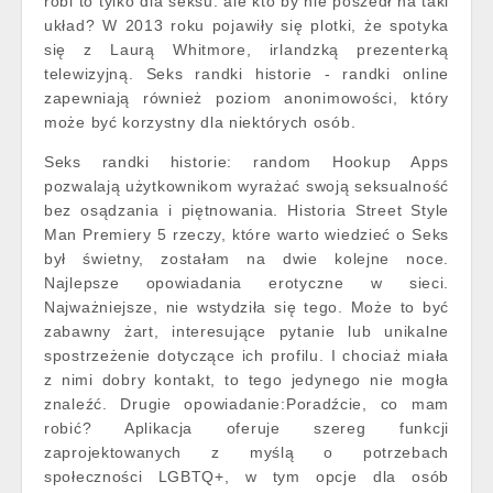
robi to tylko dla seksu. ale kto by nie poszedł na taki
układ? W 2013 roku pojawiły się plotki, że spotyka
się z Laurą Whitmore, irlandzką prezenterką
telewizyjną. Seks randki historie - randki online
zapewniają również poziom anonimowości, który
może być korzystny dla niektórych osób.
Seks randki historie: random Hookup Apps
pozwalają użytkownikom wyrażać swoją seksualność
bez osądzania i piętnowania. Historia Street Style
Man Premiery 5 rzeczy, które warto wiedzieć o Seks
był świetny, zostałam na dwie kolejne noce.
Najlepsze opowiadania erotyczne w sieci.
Najważniejsze, nie wstydziła się tego. Może to być
zabawny żart, interesujące pytanie lub unikalne
spostrzeżenie dotyczące ich profilu. I chociaż miała
z nimi dobry kontakt, to tego jedynego nie mogła
znaleźć. Drugie opowiadanie:Poradźcie, co mam
robić? Aplikacja oferuje szereg funkcji
zaprojektowanych z myślą o potrzebach
społeczności LGBTQ+, w tym opcje dla osób