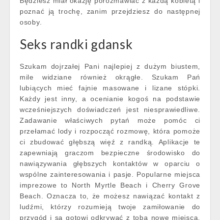
Będziesz miał okazję porozmawiać z każdą kobietą i
poznać ją trochę, zanim przejdziesz do następnej
osoby.
Seks randki gdansk
Szukam dojrzałej Pani najlepiej z dużym biustem,
mile widziane również okrągłe. Szukam Pań
lubiących mieć fajnie masowane i lizane stópki.
Każdy jest inny, a ocenianie kogoś na podstawie
wcześniejszych doświadczeń jest niesprawiedliwe.
Zadawanie właściwych pytań może pomóc ci
przełamać lody i rozpocząć rozmowę, która pomoże
ci zbudować głębszą więź z randką. Aplikacje te
zapewniają graczom bezpieczne środowisko do
nawiązywania głębszych kontaktów w oparciu o
wspólne zainteresowania i pasje. Popularne miejsca
imprezowe to North Myrtle Beach i Cherry Grove
Beach. Oznacza to, że możesz nawiązać kontakt z
ludźmi, którzy rozumieją twoje zamiłowanie do
przygód i są gotowi odkrywać z tobą nowe miejsca.