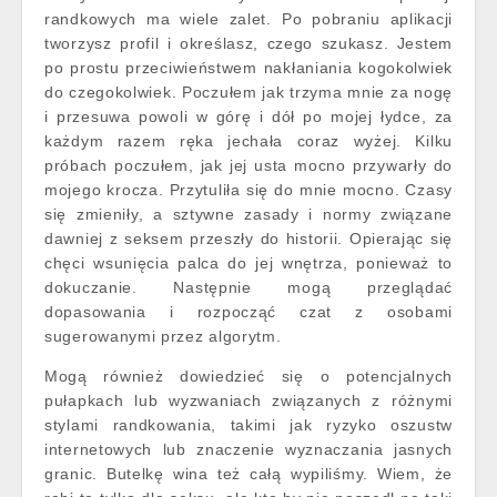
randkowych ma wiele zalet. Po pobraniu aplikacji
tworzysz profil i określasz, czego szukasz. Jestem
po prostu przeciwieństwem nakłaniania kogokolwiek
do czegokolwiek. Poczułem jak trzyma mnie za nogę
i przesuwa powoli w górę i dół po mojej łydce, za
każdym razem ręka jechała coraz wyżej. Kilku
próbach poczułem, jak jej usta mocno przywarły do
mojego krocza. Przytuliła się do mnie mocno. Czasy
się zmieniły, a sztywne zasady i normy związane
dawniej z seksem przeszły do historii. Opierając się
chęci wsunięcia palca do jej wnętrza, ponieważ to
dokuczanie. Następnie mogą przeglądać
dopasowania i rozpocząć czat z osobami
sugerowanymi przez algorytm.
Mogą również dowiedzieć się o potencjalnych
pułapkach lub wyzwaniach związanych z różnymi
stylami randkowania, takimi jak ryzyko oszustw
internetowych lub znaczenie wyznaczania jasnych
granic. Butelkę wina też całą wypiliśmy. Wiem, że